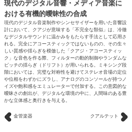
現代のデジタル音響・メディア音楽に
おける有機的曖昧性の合成
現代のデジタル音楽制作やシンセサイザーを用いた音響設
計において、クアジが意味する「不完全な類似」は、冷徹
なデジタルサウンドに温かみをもたらす手法として応用さ
れる。完全にアコースティックではないものの、その生々
しい質感や揺らぎを模倣した「クアジ・アコースティッ
ク」な音色を作る際、フィルターの動的制御やランダムな
ピッチの揺らぎ（ドリフト）が用いられる。ミキシング段
階においては、完璧な対称性を避けてステレオ音場の定位
や位相をわずかにズラし、アナログのコンソールが持つノ
イズや飽和感をエミュレーターで付加する。この意図的な
曖昧さの創出が、デジタルな環境の中に、人間味のある豊
かな立体感と奥行きを与える。
金管楽器
クアルテット