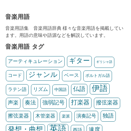
音楽用語
音楽用語集 音楽用語辞典 様々な音楽用語を掲載してい
ます。用語の意味や語源などを解説しています。
音楽用語 タグ
ギター
アーティキュレーション
ギリシャ語
ジャンル
ベース
コード
ポルトガル語
伊語
仏語
リズム
ラテン語
中国語
打楽器
声楽
奏法
強弱記号
撥弦楽器
独語
擦弦楽器
木管楽器
演奏記号
楽派
英語
発想・曲想
速度
西語