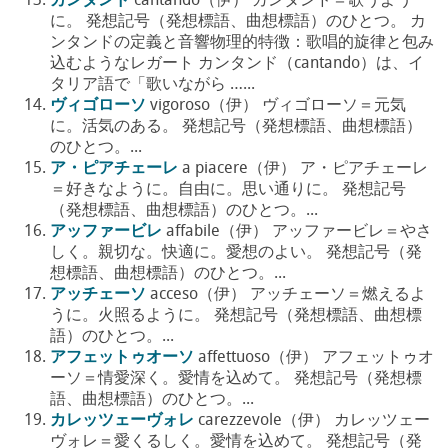
カンタンド
cantando（伊） カンタンド＝歌うよう
に。 発想記号（発想標語、曲想標語）のひとつ。 カ
ンタンドの定義と音響物理的特徴：歌唱的旋律と包み
込むようなレガート カンタンド（cantando）は、イ
タリア語で「歌いながら …...
ヴィゴローソ
vigoroso（伊） ヴィゴローソ＝元気
に。活気のある。 発想記号（発想標語、曲想標語）
のひとつ。...
ア・ピアチェーレ
a piacere（伊） ア・ピアチェーレ
＝好きなように。自由に。思い通りに。 発想記号
（発想標語、曲想標語）のひとつ。...
アッファービレ
affabile（伊） アッファービレ＝やさ
しく。親切な。快適に。愛想のよい。 発想記号（発
想標語、曲想標語）のひとつ。...
アッチェーソ
acceso（伊） アッチェーソ＝燃えるよ
うに。火照るように。 発想記号（発想標語、曲想標
語）のひとつ。...
アフェットゥオーソ
affettuoso（伊） アフェットゥオ
ーソ＝情愛深く。愛情を込めて。 発想記号（発想標
語、曲想標語）のひとつ。...
カレッツェーヴォレ
carezzevole（伊） カレッツェー
ヴォレ＝愛くるしく。愛情を込めて。 発想記号（発