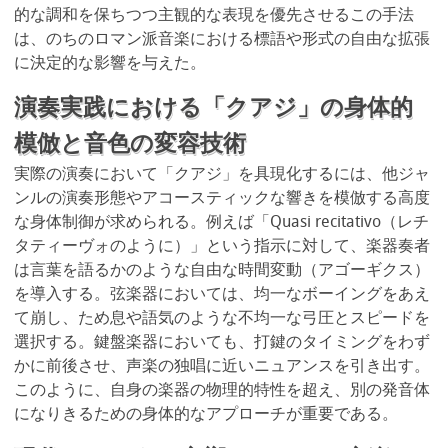
的な調和を保ちつつ主観的な表現を優先させるこの手法
は、のちのロマン派音楽における標語や形式の自由な拡張
に決定的な影響を与えた。
演奏実践における「クアジ」の身体的
模倣と音色の変容技術
実際の演奏において「クアジ」を具現化するには、他ジャ
ンルの演奏形態やアコースティックな響きを模倣する高度
な身体制御が求められる。例えば「Quasi recitativo（レチ
タティーヴォのように）」という指示に対して、楽器奏者
は言葉を語るかのような自由な時間変動（アゴーギクス）
を導入する。弦楽器においては、均一なボーイングをあえ
て崩し、ため息や語気のような不均一な弓圧とスピードを
選択する。鍵盤楽器においても、打鍵のタイミングをわず
かに前後させ、声楽の独唱に近いニュアンスを引き出す。
このように、自身の楽器の物理的特性を超え、別の発音体
になりきるための身体的なアプローチが重要である。