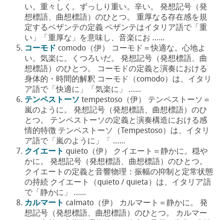
い。重々しく。ずっしり重い。辛い。 発想記号（発
想標語、曲想標語）のひとつ。 重厚なる存在感を規
定するペザンテの定義 ペザンテはイタリア語で「重
い」「重厚な」を意味し、音楽にお …...
コーモド
comodo（伊） コーモド＝快適な。心地よ
い。気楽に。くつろいだ。 発想記号（発想標語、曲
想標語）のひとつ。 コーモドの定義と演奏における
身体的・時間的解釈 コーモド（comodo）は、イタリ
ア語で「快適に」「気楽に」 …...
テンペストーソ
tempestoso（伊） テンペストーソ＝
嵐のように。 発想記号（発想標語、曲想標語）のひ
とつ。 テンペストーソの定義と演奏構造における感
情的特徴 テンペストーソ（Tempestoso）は、イタリ
ア語で「嵐のように」「 …...
クイエート
quieto（伊） クイエート＝静かに。穏や
かに。 発想記号（発想標語、曲想標語）のひとつ。
クイエートの定義と音響物理：振幅の抑制と定常状態
の持続 クイエート（quieto / quieta）は、イタリア語
で「静かに」 …...
カルマート
calmato（伊） カルマート＝静かに。 発
想記号（発想標語、曲想標語）のひとつ。 カルマー