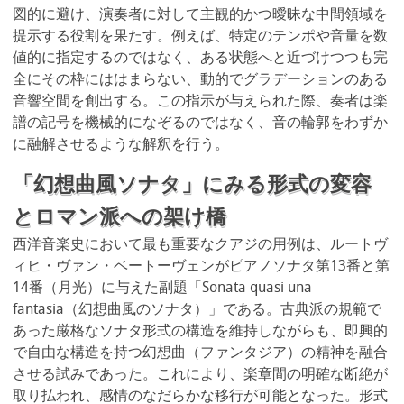
図的に避け、演奏者に対して主観的かつ曖昧な中間領域を
提示する役割を果たす。例えば、特定のテンポや音量を数
値的に指定するのではなく、ある状態へと近づけつつも完
全にその枠にははまらない、動的でグラデーションのある
音響空間を創出する。この指示が与えられた際、奏者は楽
譜の記号を機械的になぞるのではなく、音の輪郭をわずか
に融解させるような解釈を行う。
「幻想曲風ソナタ」にみる形式の変容
とロマン派への架け橋
西洋音楽史において最も重要なクアジの用例は、ルートヴ
ィヒ・ヴァン・ベートーヴェンがピアノソナタ第13番と第
14番（月光）に与えた副題「Sonata quasi una
fantasia（幻想曲風のソナタ）」である。古典派の規範で
あった厳格なソナタ形式の構造を維持しながらも、即興的
で自由な構造を持つ幻想曲（ファンタジア）の精神を融合
させる試みであった。これにより、楽章間の明確な断絶が
取り払われ、感情のなだらかな移行が可能となった。形式