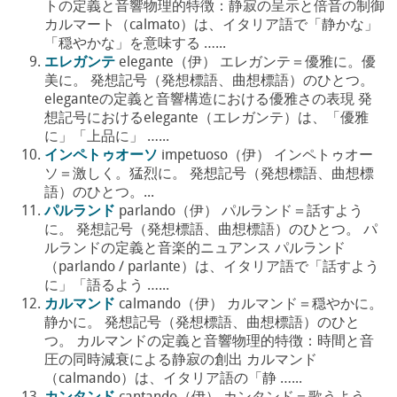
トの定義と音響物理的特徴：静寂の呈示と倍音の制御
カルマート（calmato）は、イタリア語で「静かな」
「穏やかな」を意味する …...
エレガンテ
elegante（伊） エレガンテ＝優雅に。優
美に。 発想記号（発想標語、曲想標語）のひとつ。
eleganteの定義と音響構造における優雅さの表現 発
想記号におけるelegante（エレガンテ）は、「優雅
に」「上品に」 …...
インペトゥオーソ
impetuoso（伊） インペトゥオー
ソ＝激しく。猛烈に。 発想記号（発想標語、曲想標
語）のひとつ。...
パルランド
parlando（伊） パルランド＝話すよう
に。 発想記号（発想標語、曲想標語）のひとつ。 パ
ルランドの定義と音楽的ニュアンス パルランド
（parlando / parlante）は、イタリア語で「話すよう
に」「語るよう …...
カルマンド
calmando（伊） カルマンド＝穏やかに。
静かに。 発想記号（発想標語、曲想標語）のひと
つ。 カルマンドの定義と音響物理的特徴：時間と音
圧の同時減衰による静寂の創出 カルマンド
（calmando）は、イタリア語の「静 …...