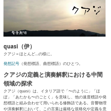
quasi（伊）
クアジ＝ほとんど…の様に。
発想記号
（発想標語、曲想標語）のひとつ。
クアジの定義と演奏解釈における中間
領域の探求
クアジ（quasi）は、イタリア語で「〜のように」「ほ
ぼ」「あたかも〜のごとく」を意味し、他の速度標語や発
想標語と組み合わせて用いられる修飾語である。音響物理
や演奏解釈において、この言葉は厳格な規格化や定義を意