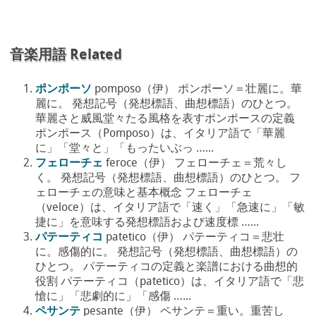
音楽用語 Related
ポンポーソ
pomposo（伊） ポンポーソ＝壮麗に。華
麗に。 発想記号（発想標語、曲想標語）のひとつ。
華麗さと威風堂々たる風格を表すポンポースの定義
ポンポース（Pomposo）は、イタリア語で「華麗
に」「堂々と」「もったいぶっ …...
フェローチェ
feroce（伊） フェローチェ＝荒々し
く。 発想記号（発想標語、曲想標語）のひとつ。 フ
ェローチェの意味と基本概念 フェローチェ
（veloce）は、イタリア語で「速く」「急速に」「敏
捷に」を意味する発想標語および速度標 …...
パテーティコ
patetico（伊） パテーティコ＝悲壮
に。感傷的に。 発想記号（発想標語、曲想標語）の
ひとつ。 パテーティコの定義と楽譜における曲想的
役割 パテーティコ（patetico）は、イタリア語で「悲
愴に」「悲劇的に」「感傷 …...
ペサンテ
pesante（伊） ペサンテ＝重い。重苦し