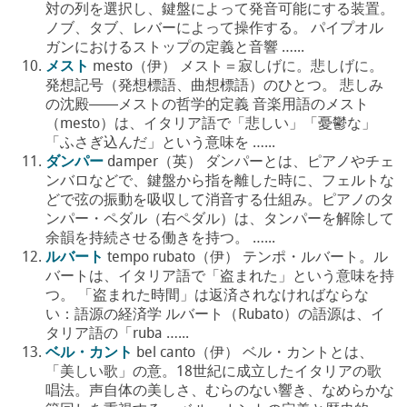
対の列を選択し、鍵盤によって発音可能にする装置。
ノブ、タブ、レバーによって操作する。 パイプオル
ガンにおけるストップの定義と音響 …...
メスト
mesto（伊） メスト＝寂しげに。悲しげに。
発想記号（発想標語、曲想標語）のひとつ。 悲しみ
の沈殿――メストの哲学的定義 音楽用語のメスト
（mesto）は、イタリア語で「悲しい」「憂鬱な」
「ふさぎ込んだ」という意味を …...
ダンパー
damper（英） ダンパーとは、ピアノやチェ
ンバロなどで、鍵盤から指を離した時に、フェルトな
どで弦の振動を吸収して消音する仕組み。ピアノのタ
ンパー・ペダル（右ペダル）は、タンパーを解除して
余韻を持続させる働きを持つ。 …...
ルバート
tempo rubato（伊） テンポ・ルバート。ル
バートは、イタリア語で「盗まれた」という意味を持
つ。 「盗まれた時間」は返済されなければならな
い：語源の経済学 ルバート（Rubato）の語源は、イ
タリア語の「ruba …...
ベル・カント
bel canto（伊） ベル・カントとは、
「美しい歌」の意。18世紀に成立したイタリアの歌
唱法。声自体の美しさ、むらのない響き、なめらかな