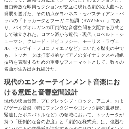
によって、厳格な対位法（フーガなど）のセクションと、
自由奔放な即興セクションが交互に現れる劇的な大曲へと
発展を遂げた。その頂点がヨハネス・セバスティアン・バ
ッハの『トッカータとフーガ ニ短調（BWV 565）』であ
り、パイプオルガンの圧倒的な音響空間を支配する形式と
して確立された。ロマン派から近代・現代（ロベルト・シ
ューマン、クロード・ドビュッシー、モーリス・ラヴェ
ル、セルゲイ・プロコフィエフなど）にいたる歴史の中で
も、トッカータは打楽器的なピアノのダイナミクスや超絶
技巧を表現するための重要なフォーマットとして、数々の
名曲が生み出され続けた。
現代のエンターテインメント音楽にお
ける意匠と音響空間設計
現代の映画音楽、プログレッシブ・ロック、アニメ、およ
びゲーム音楽（特にファンタジーやゴシック調の世界観、
緊迫したボスバトルなど）の領域において、トッカータが
持つ「圧倒的な音の密度」と「劇的な様式美」は、強烈な