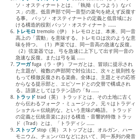
ソ・オスティナートとは、「執拗（しつよう）なバ
ス」の意。低音声部で同一音型の楽句を絶えず反復す
る事。 バッソ・オスティナートの定義と低音域にお
ける構造的役割 バッソ・オスティナート …...
トレモロ
tremolo（伊） トレモロとは、本来、同一音
高上の「震動」を意味する。トレモロは次のような意
味を持つ。 （1）声楽では、同一音高の急速な反復。
（2）弦楽器では、弓を急速に上下して出す同一音の
急速な反復。または弓を返 …...
フーガ
fuga（ラ・伊） フーガとは、冒頭に提示され
た主題が、複数の声部間で対位法に、次々と規則性を
もって模倣反復される楽曲。全体は、主題とその応答
からなる提示部と、エピソードとの交替で構成され
る。語源としてはラテン語の「fu …...
トラッド
trad（英） トラッドとは、その土地に古く
から伝わるフォーク・ミュージック。元々はトラディ
ショナル＝伝統的な。という意味の略語。 トラッド
の定義と伝統音楽における構造・音響的特徴 トラッ
ド（Trad）とは、「トラディシ …...
ストップ
stop（英） ストップとは、オルガン、ハー
モニウム、チェンバロなどにおいて、同一系列の発音