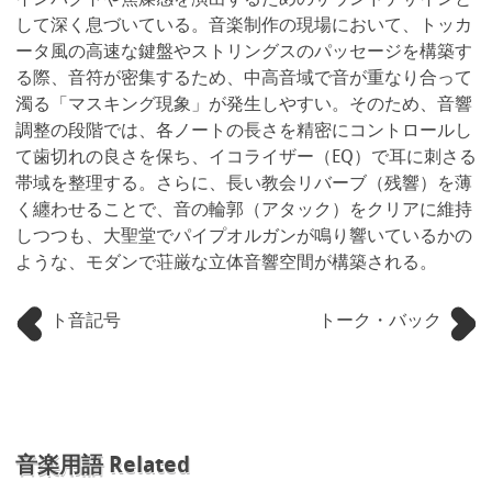
インパクトや焦燥感を演出するためのサウンドデザインと
して深く息づいている。音楽制作の現場において、トッカ
ータ風の高速な鍵盤やストリングスのパッセージを構築す
る際、音符が密集するため、中高音域で音が重なり合って
濁る「マスキング現象」が発生しやすい。そのため、音響
調整の段階では、各ノートの長さを精密にコントロールし
て歯切れの良さを保ち、イコライザー（EQ）で耳に刺さる
帯域を整理する。さらに、長い教会リバーブ（残響）を薄
く纏わせることで、音の輪郭（アタック）をクリアに維持
しつつも、大聖堂でパイプオルガンが鳴り響いているかの
ような、モダンで荘厳な立体音響空間が構築される。
ト音記号
トーク・バック
音楽用語 Related