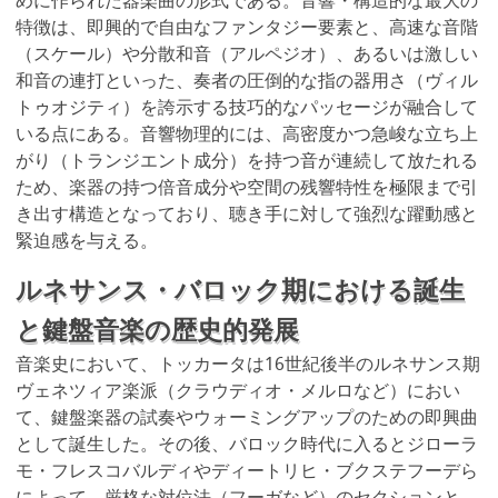
めに作られた器楽曲の形式である。音響・構造的な最大の
特徴は、即興的で自由なファンタジー要素と、高速な音階
（スケール）や分散和音（アルペジオ）、あるいは激しい
和音の連打といった、奏者の圧倒的な指の器用さ（ヴィル
トゥオジティ）を誇示する技巧的なパッセージが融合して
いる点にある。音響物理的には、高密度かつ急峻な立ち上
がり（トランジエント成分）を持つ音が連続して放たれる
ため、楽器の持つ倍音成分や空間の残響特性を極限まで引
き出す構造となっており、聴き手に対して強烈な躍動感と
緊迫感を与える。
ルネサンス・バロック期における誕生
と鍵盤音楽の歴史的発展
音楽史において、トッカータは16世紀後半のルネサンス期
ヴェネツィア楽派（クラウディオ・メルロなど）におい
て、鍵盤楽器の試奏やウォーミングアップのための即興曲
として誕生した。その後、バロック時代に入るとジローラ
モ・フレスコバルディやディートリヒ・ブクステフーデら