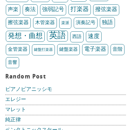
打楽器
声楽
奏法
強弱記号
撥弦楽器
独語
擦弦楽器
木管楽器
演奏記号
楽派
英語
発想・曲想
速度
西語
電子楽器
金管楽器
鍵盤楽器
音階
鍵盤打楽器
音響
Random Post
ピアノピアニッシモ
エレジー
マレット
純正律