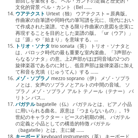
節回しを重視する。 ベル・カントの定義と歴史的・
文化的背景 ベル・カント（Bel …...
ウアテクスト
Urtext（独） ウアテクスト＝原典版。
作曲家の自筆譜や同時代の筆写譜を元に、現代におい
て作成された楽譜。できる限り作曲家の意図を忠実に
再現することを目的とした楽譜の版。「ur（ウア）」
は「源」や「始まり」を意味する。...
トリオ・ソナタ
trio sonata（英） トリオ・ソナタと
は、バロック時代の最も重要な室内楽曲。「3声部か
らなるソナタ」の意。上2声部がほぼ同音域の2つの
旋律楽器であるのに対し、低音声部は旋律楽器に加え
て和音を充填（じゅうてん）する …...
メゾ・ソプラノ
mezzo soprano（伊） メゾ・ソプラ
ノとは、女声のソプラノとアルトの中間の音域。 ソ
プラノ メゾ・ソプラノ アルト テノール（テナー） バ
リトン バス...
バガテル
bagatelle（仏） バガテルとは、ピアノ小品
に用いられる曲名。原意は「つまらないもの」。19
世紀のキャラクター・ピースの初期の例。 バガテル
の定義と小品としての構造的特徴 バガテル
（bagatelle）とは、主に鍵 …...
キーボード
keyboard instruments（英） キーボード