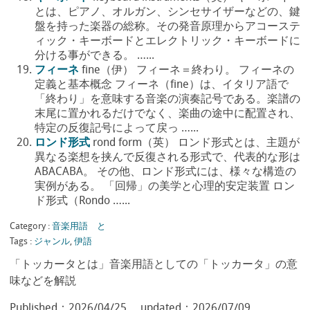
とは、ピアノ、オルガン、シンセサイザーなどの、鍵
盤を持った楽器の総称。その発音原理からアコーステ
ィック・キーボードとエレクトリック・キーボードに
分ける事ができる。 …...
フィーネ
fine（伊） フィーネ＝終わり。 フィーネの
定義と基本概念 フィーネ（fine）は、イタリア語で
「終わり」を意味する音楽の演奏記号である。楽譜の
末尾に置かれるだけでなく、楽曲の途中に配置され、
特定の反復記号によって戻っ …...
ロンド形式
rond form（英） ロンド形式とは、主題が
異なる楽想を挟んで反復される形式で、代表的な形は
ABACABA。 その他、ロンド形式には、様々な構造の
実例がある。 「回帰」の美学と心理的安定装置 ロン
ド形式（Rondo …...
Category :
音楽用語 と
Tags :
ジャンル
,
伊語
「トッカータとは」音楽用語としての「トッカータ」の意
味などを解説
Published：
2026/04/25
updated：
2026/07/09