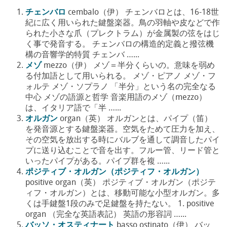
チェンバロ
cembalo（伊） チェンバロとは、16-18世
紀に広く用いられた鍵盤楽器。鳥の羽軸や皮などで作
られた小さな爪（プレクトラム）が金属製の弦をはじ
く事で発音する。 チェンバロの構造的定義と撥弦機
構の音響学的特質 チェンバ …...
メゾ
mezzo（伊） メゾ＝半分くらいの。意味を弱め
る付加語として用いられる。 メゾ・ピアノ メゾ・フ
ォルテ メゾ・ソプラノ 「半分」という名の完全なる
中心 メゾの語源と哲学 音楽用語のメゾ（mezzo）
は、イタリア語で「半 …...
オルガン
organ（英） オルガンとは、パイプ（笛）
を発音源とする鍵盤楽器。空気をためて圧力を加え、
その空気を放出する時にバルブを通して調音したパイ
プに送り込むことで音を出す。フルー管、リード管と
いったパイプがある。パイプ群を複 …...
ポジティブ・オルガン（ポジティフ・オルガン）
positive organ（英） ポジティブ・オルガン（ポジテ
ィフ・オルガン）とは、移動可能な小型オルガン。多
くは手鍵盤1段のみで足鍵盤を持たない。 1. positive
organ （完全な英語表記） 英語の形容詞 …...
バッソ・オスティナート
basso ostinato（伊） バッ