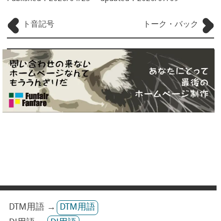
ト音記号
トーク・バック
DTM用語 →
DTM用語