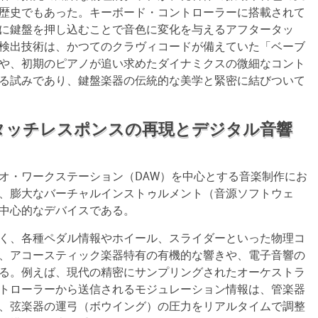
歴史でもあった。キーボード・コントローラーに搭載されて
に鍵盤を押し込むことで音色に変化を与えるアフタータッ
検出技術は、かつてのクラヴィコードが備えていた「ベーブ
や、初期のピアノが追い求めたダイナミクスの微細なコント
る試みであり、鍵盤楽器の伝統的な美学と緊密に結びついて
タッチレスポンスの再現とデジタル音響
オ・ワークステーション（DAW）を中心とする音楽制作にお
、膨大なバーチャルインストゥルメント（音源ソフトウェ
中心的なデバイスである。
く、各種ペダル情報やホイール、スライダーといった物理コ
、アコースティック楽器特有の有機的な響きや、電子音響の
る。例えば、現代の精密にサンプリングされたオーケストラ
トローラーから送信されるモジュレーション情報は、管楽器
、弦楽器の運弓（ボウイング）の圧力をリアルタイムで調整