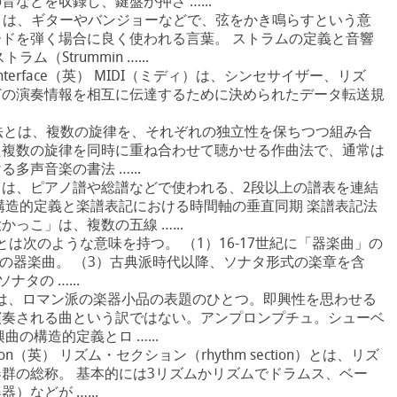
などを収録し、鍵盤が押さ …...
ラムとは、ギターやバンジョーなどで、弦をかき鳴らすという意
ドを弾く場合に良く使われる言葉。 ストラムの定義と音響
（Strummin …...
Digital Interface（英） MIDI（ミディ）は、シンセサイザー、リズ
どの演奏情報を相互に伝達するために決められたデータ転送規
英） 対位法とは、複数の旋律を、それぞれの独立性を保ちつつ組み合
た複数の旋律を同時に重ね合わせて聴かせる作曲法で、通常は
多声音楽の書法 …...
っことは、ピアノ譜や総譜などで使われる、2段以上の譜表を連結
構造的定義と楽譜表記における時間軸の垂直同期 楽譜表記法
っこ」は、複数の五線 …...
ナタとは次のような意味を持つ。 （1）16-17世紀に「器楽曲」の
章の器楽曲。 （3）古典派時代以降、ソナタ形式の楽章を含
ナタの …...
即興曲は、ロマン派の楽器小品の表題のひとつ。即興性を思わせる
演奏される曲という訳ではない。アンプロンプチュ。シューベ
の構造的定義とロ …...
ection（英） リズム・セクション（rhythm section）とは、リズ
群の総称。 基本的には3リズムかリズムでドラムス、ベー
などが …...