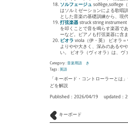
ソルフェージュ
solfège,s
はソルミゼーションによる歌唱訓
とした音楽の基礎訓練から、現代で
打弦楽器
struck string 
を叩くことで音を鳴らす楽器で
ーなど。ピアノも打弦楽器に含まれ 
ビオラ
viola（伊・英） ビ
よりやや大きく、深みのあるやや
い。 ビオラ（ヴィオラ）は、ヴァイ
Category :
音楽用語 き
Tags :
英語
「キーボード・コントローラーとは」
どを解説
Published：
2026/04/19
updated：
2
キーボード