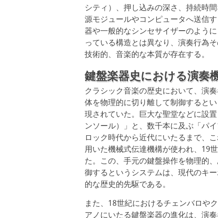
シティ）、押し込みの深さ、持続時間
源モジュールやコンピュータへ送信す
器や一般的なシンセサイザーのように
っている構造とは異なり、演奏行為そ
技術的、音楽的な本質が存在する。
鍵盤楽器史における演奏
クラシック音楽の歴史において、演奏
体を物理的に切り離して制御するとい
現されていた。巨大な聖堂などに設置
ンソール）」と、数千本に及ぶ「パイ
ロック時代から近代にいたるまで、こ
用いた機械式伝達機構が使われ、19
た。この、手元の鍵盤操作を物理的、
御するというシステムは、現代のキー
的な歴史的先駆である。
また、18世紀におけるチェンバロや
アノにいたる鍵盤楽器の進化は、演奏