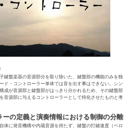
英）
子鍵盤楽器の音源部分を取り除いた、鍵盤部の機能のみを独
ード・コントローラー単体では音を出す事はできない。シン
構成が音源部と鍵盤部がはっきり分かれるため、その鍵盤部
を音源部に与えるコントローラーとして特化させたものと考
ラーの定義と演奏情報における制御の分離
自体に発音機構や内蔵音源を持たず、鍵盤の打鍵速度（ベロ