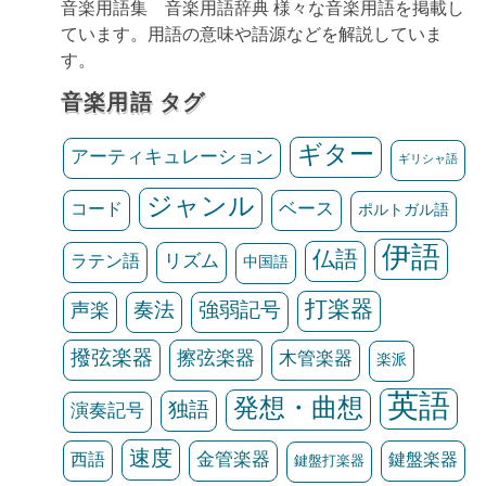
音楽用語集 音楽用語辞典 様々な音楽用語を掲載し
ています。用語の意味や語源などを解説していま
す。
音楽用語 タグ
ギター
アーティキュレーション
ギリシャ語
ジャンル
ベース
コード
ポルトガル語
伊語
仏語
リズム
ラテン語
中国語
打楽器
声楽
奏法
強弱記号
撥弦楽器
擦弦楽器
木管楽器
楽派
英語
発想・曲想
独語
演奏記号
速度
金管楽器
鍵盤楽器
西語
鍵盤打楽器