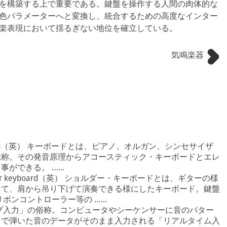
を構築する上で重要である。鍵盤を操作する人間の肉体的な
色パラメーターへと変換し、統合するための高度なインター
楽表現において揺るぎない地位を確立している。
気鳴楽器
truments（英） キーボードとは、ピアノ、オルガン、シンセサイザ
総称。その発音原理からアコースティック・キーボードとエレ
ができる。 …...
lder keyboard（英） ショルダー・キーボードとは、ギターの様
けて、肩から吊り下げて演奏できる様にしたキーボード。鍵盤
ボンコントローラー等の …...
プ入力」の俗称。コンピュータやシーケンサーに音のパター
ドで弾いた音のデータがそのまま入力される「リアルタイム入