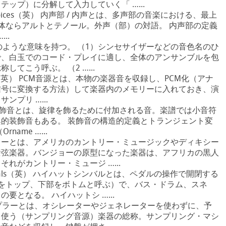
ップ）に分解して入力していく「 …...
inner voices（英） 内声部 / 内声とは、多声部の音楽における、最上
体ならアルトとテノール。外声（部）の対語。 内声部の定義
..
次のような意味を持つ。 （1）シンセサイザーなどの音色名のひ
で、白玉でのコード・プレイに適し、全体のアンサンブルを包
てこう呼ぶ。 （2 …...
rator（英） PCM音源とは、本物の楽器音を収録し、PCM化（アナ
信号に変換する方法）して楽器内のメモリーに入れておき、演
プリ …...
e（英） 装飾音とは、旋律を飾るために付加される音。楽譜では小音符
的装飾音もある。 装飾音の構造的定義とトランジェント変
ame …...
ンジョーとは、アメリカのカントリー・ミュージックやディキシー
撥弦楽器。バンジョーの原型になった楽器は、アフリカの黒人
れがカントリー・ミュージ …...
cymbals（英） ハイハットシンバルとは、ペダルの操作で開閉する
をトップ、下部をボトムと呼ぶ）で、バス・ドラム、スネ
要となる。 ハイハットシ …...
 サンプラーとは、オシレーターやジェネレーターを使わずに、予
て使う（サンプリング音源）楽器の総称。サンプリング・マシ