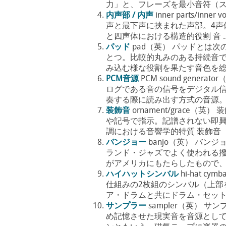
力」と、フレーズを最小音符（ステ
内声部 / 内声
inner parts/
声と最下声に挟まれた声部。4声
と四声体における構造的役割 音 ….
パッド
pad（英） パッドとは
とつ。比較的丸みのある持続音
み込む様な役割を果たす音色を総称し
PCM音源
PCM sound gene
ログである音の信号をデジタル
奏する際に読み出す方式の音源。サン
装飾音
ornament/grac
や記号で指示。記譜されない即興
調における音響学的特質 装飾音（Orn
バンジョー
banjo（英） バ
ランド・ジャズでよく使われる
がアメリカにもたらしたもので、そ
ハイハットシンバル
hi-hat 
仕組みの2枚組のシンバル（上部
ア・ドラムと共にドラム・セットの
サンプラー
sampler（英）
め記憶させた現実音を音源とし