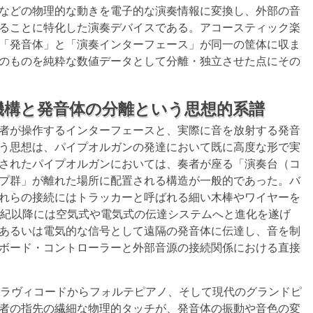
などの物理的な動きを電子的な演奏情報に変換し、外部の音
ることに特化した演奏デバイスである。アコースティック楽
「発音体」と「演奏インターフェース」が同一の筐体に収ま
のものを純粋な数値データとして分離・独立させた点にその
機構と発音体の分離という思想的系譜
者が操作するインターフェースと、実際に音を放射する発音
う思想は、パイプオルガンの発達において既に高度な形で実
されたパイプオルガンにおいては、奏者が座る「演奏台（コ
プ群」が離れた場所に配置される構造が一般的であった。バ
れらの接続にはトラッカーと呼ばれる細い木棒やワイヤーを
世紀以降には空気式や電気式の伝達システムへと進化を遂げ
あるいは電気的な信号として遠隔の発音体に伝達し、音を制
ボード・コントローラーと外部音源の接続関係における直接
クラヴィコードからフォルテピアノ、そして現代のグランドピ
者の指先の繊細な物理的タッチが、発音体の振動や音色の変