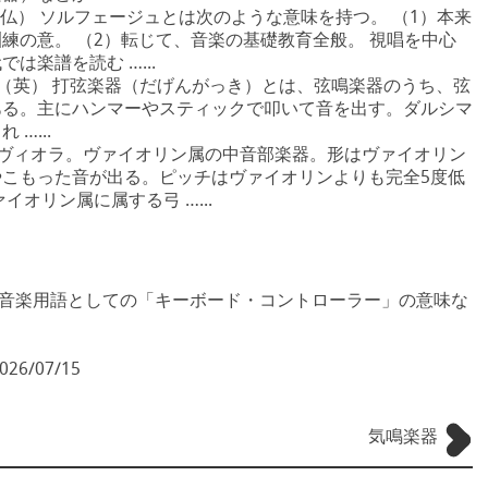
olfege（仏） ソルフェージュとは次のような意味を持つ。 （1）本来
練の意。 （2）転じて、音楽の基礎教育全般。 視唱を中心
は楽譜を読む …...
instrument（英） 打弦楽器（だげんがっき）とは、弦鳴楽器のうち、弦
ある。主にハンマーやスティックで叩いて音を出す。ダルシマ
…...
オラ＝ヴィオラ。ヴァイオリン属の中音部楽器。形はヴァイオリン
こもった音が出る。ピッチはヴァイオリンよりも完全5度低
オリン属に属する弓 …...
音楽用語としての「キーボード・コントローラー」の意味な
026/07/15
気鳴楽器