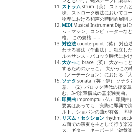
ンともいう。磁気テープに楽器の音
ストラム
strum（英） スト
味。ストローク奏法においてコー
物理における和声の時間的展開 ストラム
MIDI
Musical Instrument 
ム・マシン、コンピューターな
格。 この規格 …...
対位法
counterpoint（
わせる書法（作曲法）。独立し
ルネサンス・バロック時代における
大かっこ
brace（英） 大か
するためのかっこ。 大かっこの
（ノーテーション）における「大か
ソナタ
sonata（英・伊） ソ
意。 （2）バロック時代の複楽
む、3-4楽章構成の器楽独奏曲。 ソ
即興曲
impromptu（仏） 
要素はあっても、実際に即興で
ルト、ショパンの曲が有名。 即興曲
リズム・セクション
rhythm s
ム面での演奏を主として行う楽器
ス、ギター、キーボード（鍵盤楽器）