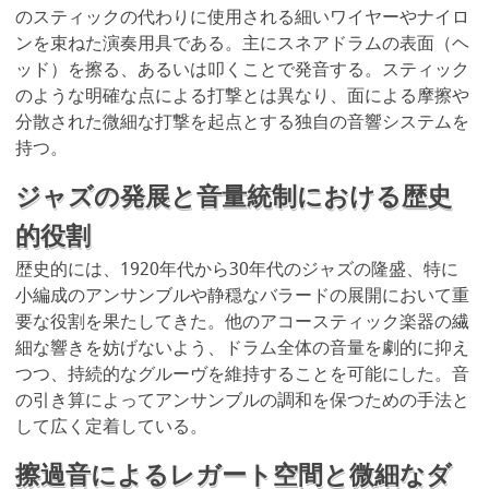
のスティックの代わりに使用される細いワイヤーやナイロ
ンを束ねた演奏用具である。主にスネアドラムの表面（ヘ
ッド）を擦る、あるいは叩くことで発音する。スティック
のような明確な点による打撃とは異なり、面による摩擦や
分散された微細な打撃を起点とする独自の音響システムを
持つ。
ジャズの発展と音量統制における歴史
的役割
歴史的には、1920年代から30年代のジャズの隆盛、特に
小編成のアンサンブルや静穏なバラードの展開において重
要な役割を果たしてきた。他のアコースティック楽器の繊
細な響きを妨げないよう、ドラム全体の音量を劇的に抑え
つつ、持続的なグルーヴを維持することを可能にした。音
の引き算によってアンサンブルの調和を保つための手法と
して広く定着している。
擦過音によるレガート空間と微細なダ