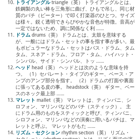
トライアングル
triangle（英） トライアングルとは、
鉄鋼製の丸い棒を三角形に曲げ、ひもで吊し、同じ材
質のバチ（ビーター）で叩く打楽器のひとつ。サイズ
は様々。鋭く透明できらびやかな音色が特徴。音高が
一定ではないため、調に関係なく利 …...
ドラム
drums（英） ドラムとは、太鼓を意味する
が、一般にはドラム・セットの事を指す事が多い。最
もポピュラーなドラム・セットはバス・ドラム、タム
タム、スネア・ドラム、フロア・タム、ハイハット・
シンバル、サイド・シンバル、トッ …...
ヘッド
head（英） ヘッドとは次のような意味を持
つ。 （1）セパレート・タイプのギター、ベース・ア
ンプのアンプ部分を指す。 （2）ドラムの打面や裏面
に張ってある皮の事。 headstock（英） ギター、ベー
スのネック最上部 …...
マレット
mallet（英） マレットは、ティンパニ、シ
ロフォン、マリンバなどのバチ（スティック）。 主
にドラム用のものをスティックと呼び、ティンパニ、
シロフォン、マリンバなどの演奏に用いるバチは、マ
レットと呼ぶ。 マレットがもた …...
リズム・セクション
rhythm section（英） リズム・