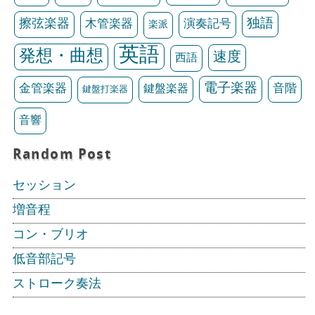
独語
擦弦楽器
木管楽器
演奏記号
楽派
英語
発想・曲想
速度
西語
電子楽器
金管楽器
鍵盤楽器
音階
鍵盤打楽器
音響
Random Post
セッション
増音程
コン・ブリオ
低音部記号
ストローク奏法