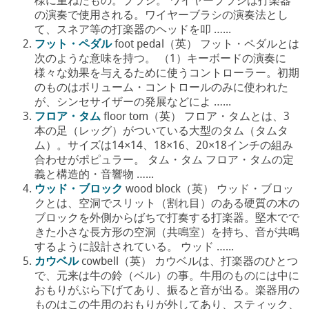
様に重ねたもの。ブラシ。 ワイヤーブラシは打楽器
の演奏で使用される。ワイヤーブラシの演奏法とし
て、スネア等の打楽器のヘッドを叩 …...
フット・ペダル
foot pedal（英） フット・ペダルとは
次のような意味を持つ。 （1）キーボードの演奏に
様々な効果を与えるために使うコントローラー。初期
のものはボリューム・コントロールのみに使われた
が、シンセサイザーの発展などによ …...
フロア・タム
floor tom（英） フロア・タムとは、3
本の足（レッグ）がついている大型のタム（タムタ
ム）。サイズは14×14、18×16、20×18インチの組み
合わせがポピュラー。 タム・タム フロア・タムの定
義と構造的・音響物 …...
ウッド・ブロック
wood block（英） ウッド・ブロッ
クとは、空洞でスリット（割れ目）のある硬質の木の
ブロックを外側からばちで打奏する打楽器。堅木でで
きた小さな長方形の空洞（共鳴室）を持ち、音が共鳴
するように設計されている。 ウッド …...
カウベル
cowbell（英） カウベルは、打楽器のひとつ
で、元来は牛の鈴（ベル）の事。牛用のものには中に
おもりがぶら下げてあり、振ると音が出る。楽器用の
ものはこの牛用のおもりが外してあり、スティック、