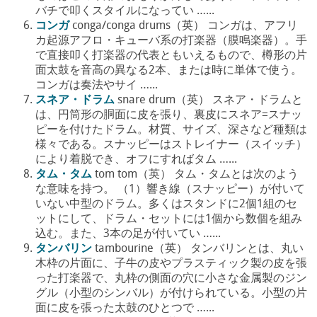
バチで叩くスタイルになってい …...
コンガ
conga/conga drums（英） コンガは、アフリ
カ起源アフロ・キューバ系の打楽器（膜鳴楽器）。手
で直接叩く打楽器の代表ともいえるもので、樽形の片
面太鼓を音高の異なる2本、または時に単体で使う。
コンガは奏法やサイ …...
スネア・ドラム
snare drum（英） スネア・ドラムと
は、円筒形の胴面に皮を張り、裏皮にスネア=スナッ
ピーを付けたドラム。材質、サイズ、深さなど種類は
様々である。スナッピーはストレイナー（スイッチ）
により着脱でき、オフにすればタム …...
タム・タム
tom tom（英） タム・タムとは次のよう
な意味を持つ。 （1）響き線（スナッピー）が付いて
いない中型のドラム。多くはスタンドに2個1組のセ
ットにして、ドラム・セットには1個から数個を組み
込む。また、3本の足が付いてい …...
タンバリン
tambourine（英） タンバリンとは、丸い
木枠の片面に、子牛の皮やプラスティック製の皮を張
った打楽器で、丸枠の側面の穴に小さな金属製のジン
グル（小型のシンバル）が付けられている。小型の片
面に皮を張った太鼓のひとつで …...