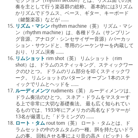
セクション（rhythm section）とは、リズム面での演
奏を主として行う楽器群の総称。 基本的には3リズム
かリズムでドラムス、ベース、ギター、キーボード
（鍵盤楽器）などが …...
リズム・マシン
rhythm machine（英） リズム・マシ
ン（rhythm machine）は、各種ドラム（サンプリン
グ音源、アナログ・シンセサイザー音源）/パーカッ
ション・サウンドと、専用のシーケンサーを内蔵して
おり、リズム演奏 …...
リムショット
rim shot（英） リムショット（rim
shot）は、ドラムのスティッキング、スティックワー
クのひとつ。 ドラムのリム部分を叩くスティックワ
ーク。 リムショットのパターン オープン 1本のステ
ィックでリムとヘッドを …...
ルーディメンツ
rudiments（英） ルーディメンツは、
ドラム奏法のひとつ。 スネア・ドラムをマスターす
る上で非常に大切な基礎奏法。 最も広く知られてい
るものでは、1933年にアメリカの高名なドラマーが
13名が厳選した「ドラミングの …...
ロート・タム
rout tom（英） ロート・タムとは、ド
ラムセットの中のタムタムの一種。胴を持たないドラ
ムの事。 回転させる事により音の高さ（ピッチ）を