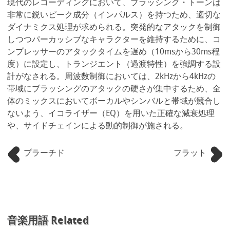
現代のレコーディングにおいて、ブラッシング・トーンは
非常に鋭いピーク成分（インパルス）を持つため、適切な
ダイナミクス処理が求められる。突発的なアタックを制御
しつつパーカッシブなキャラクターを維持するために、コ
ンプレッサーのアタックタイムを遅め（10msから30ms程
度）に設定し、トランジエント（過渡特性）を強調する設
計がなされる。周波数制御においては、2kHzから4kHzの
帯域にブラッシングのアタックの硬さが集中するため、全
体のミックスにおいてボーカルやシンバルと帯域が競合し
ないよう、イコライザー（EQ）を用いた正確な減衰処理
や、サイドチェインによる動的制御が施される。
プラーチド
フラット
音楽用語 Related