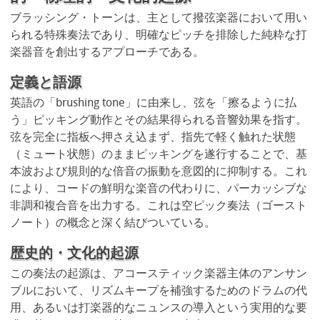
ブラッシング・トーンは、主として撥弦楽器において用い
られる特殊奏法であり、明確なピッチを排除した純粋な打
楽器音を創出するアプローチである。
定義と語源
英語の「brushing tone」に由来し、弦を「擦るように払
う」ピッキング動作とその結果得られる音響効果を指す。
弦を完全に指板へ押さえ込まず、指先で軽く触れた状態
（ミュート状態）のままピッキングを遂行することで、基
本波および規則的な倍音の振動を意図的に抑制する。これ
により、コードの鮮明な楽音の代わりに、パーカッシブな
非調和複合音を出力する。これは空ピック奏法（ゴースト
ノート）の概念と深く結びついている。
歴史的・文化的起源
この奏法の起源は、アコースティック楽器主体のアンサン
ブルにおいて、リズムキープを補強するためのドラムの代
用、あるいは打楽器的なニュンスの導入という実用的な要