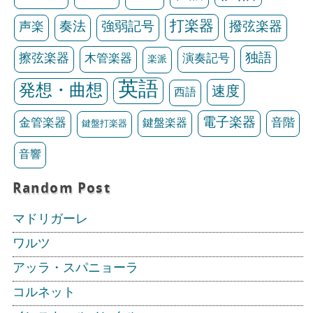
打楽器
声楽
奏法
強弱記号
撥弦楽器
独語
擦弦楽器
木管楽器
演奏記号
楽派
英語
発想・曲想
速度
西語
電子楽器
金管楽器
鍵盤楽器
音階
鍵盤打楽器
音響
Random Post
マドリガーレ
ワルツ
アッラ・スパニョーラ
コルネット