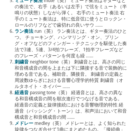
ミュート奏法
mute（英） ミュート奏法はギターなど
の奏法で、右手（あるいは左手）で弦をミュート（半
鳴りの状態）しながら弾く。 右手のミュート奏法 右
手のミュート奏法は、特に低音弦に使うとロックン・
ロールのリフなどで歯切れの良いサウ …...
ラン奏法
run（英） ラン奏法とは、ギター奏法のひと
つ。 チョーキング、ハンマリング・オン、プリン
グ・オフなどのフィンガー・テクニックを駆使した奏
法で3連、5連、3/4拍フレーズ、1拍半フレーズなど
のフレーズ・パターンを何度も繰 …...
刺繍音
neighbor tone（英） 刺繍音とは、高さの同じ
和音構成音の間を上または下に隣接する音で装飾的に
埋める音である。補助音。隣接音。 刺繍音の定義と
周波数ゆらぎにおける音響心理学的特質 刺繍音（オ
ルタネイト・ネイバー …...
経過音
passing tone（英） 経過音とは、高さの異な
る和音構成音の間を順次進行でつなげる音である。
経過音の定義と旋律接続における音響物理的特性 経
過音（パッシング・トーン）は、和声法において和音
構成音と和音構成音の間 …...
メドレー
medley（英） メドレーとは、よく知られた
旋律をつなぎ合せて1曲にまとめたもの。「接続曲」