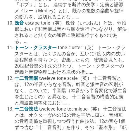
「ポプリ」とも。 連続する断片の美学：定義と語源
メドレー（Medley）とは、既存の複数の楽曲や旋律
の断片を、途切れることな …...
逸音
escape tone（英） 逸音（いつおん）とは、弱拍
部において和音構成音から順次進行でつながり、解決
されること無く次の和音に跳躍進行するものであ
る。...
トーン・クラスター
tone cluster（英） トーン・クラ
スターとは、たくさんの音が、互いに2度以内の狭い
音程関係を持ちつつ、密集したもの。密集音塊とも。
20世紀音楽の手法のひとつ。 トーン・クラスターの
定義と音響物理における塊状の構 …...
十二音音階
tweleve tone scale（英） 十二音音階と
は、12の半音からなる音階。幹音と派生音の区別が
なく、この点で、半音階（幹音から半音変化で派生音
を生じたもの）と異なる。 十二音音階の構造的定義
と周波数均等化におけ …...
十二音技法
tweleve tone technique（英） 十二音技法
とは、オクターヴ内の12の音を平所に扱い、音相互
の音程関係を重視しつつ行う作曲技法。12の音を1個
ずつ含む「十二音音列」を作り、その「基本形」「転