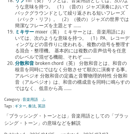
リフ
riff（英） リフとは、音楽用語としては、次のよ
うな意味を持つ。 （1）（昔の）ジャズ演奏において
バックグラウンドとして繰り返される短いフレーズ
（バック・リフ）。 （2）（後の）ジャズの世界では
簡潔なフレーズを主題とす …...
ミキサー
mixer（英） ミキサーとは、音楽用語にお
いては、次のような意味を持つ。 （1）PA、レコーデ
ィングなどの音作りに使われる、複数の信号を整理す
る混合・整理機。 基本的には複数の音声信号を任意
のレベルで混ぜる機能、それぞ …...
分散和音
broken chord（英） 分散和音とは、和音の
核音を同時にではなく分散させて順次に演奏する事。
アルペジオ 分散和音の定義と音響物理的特性 分散和
音（アルペジオ）は、和音の構成音を同時に鳴らすの
ではなく、低音から高 …...
Category :
音楽用語 ふ
Tags :
ギター
,
奏法
,
英語
「ブラッシング・トーンとは」音楽用語としての「ブラッ
シング・トーン」の意味などを解説