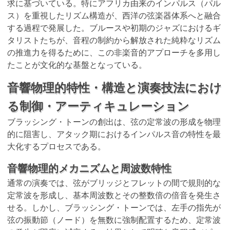
求に基づいている。特にアフリカ由来のインパルス（パル
ス）を重視したリズム構造が、西洋の弦楽器体系へと融合
する過程で発展した。ブルースや初期のジャズにおけるギ
タリストたちが、音程の制約から解放された純粋なリズム
の推進力を得るために、この非楽音的アプローチを多用し
たことが文化的な基盤となっている。
音響物理的特性・構造と演奏技法におけ
る制御・アーティキュレーション
ブラッシング・トーンの創出は、弦の定常波の形成を物理
的に阻害し、アタック期におけるインパルス音の特性を最
大化するプロセスである。
音響物理的メカニズムと周波数特性
通常の演奏では、弦がブリッジとフレットの間で規則的な
定常波を形成し、基本周波数とその整数倍の倍音を発生さ
せる。しかし、ブラッシング・トーンでは、左手の指先が
弦の振動節（ノード）を無数に強制配置するため、定常波