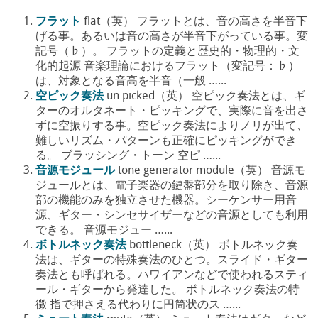
フラット
flat（英） フラットとは、音の高さを半音下
げる事。あるいは音の高さが半音下がっている事。変
記号（♭）。 フラットの定義と歴史的・物理的・文
化的起源 音楽理論におけるフラット（変記号：♭）
は、対象となる音高を半音（一般 …...
空ピック奏法
un picked（英） 空ピック奏法とは、ギ
ターのオルタネート・ピッキングで、実際に音を出さ
ずに空振りする事。空ピック奏法によりノリが出て、
難しいリズム・パターンも正確にピッキングができ
る。 ブラッシング・トーン 空ピ …...
音源モジュール
tone generator module（英） 音源モ
ジュールとは、電子楽器の鍵盤部分を取り除き、音源
部の機能のみを独立させた機器。シーケンサー用音
源、ギター・シンセサイザーなどの音源としても利用
できる。 音源モジュー …...
ボトルネック奏法
bottleneck（英） ボトルネック奏
法は、ギターの特殊奏法のひとつ。スライド・ギター
奏法とも呼ばれる。ハワイアンなどで使われるスティ
ール・ギターから発達した。 ボトルネック奏法の特
徴 指で押さえる代わりに円筒状のス …...