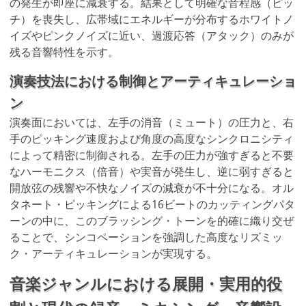
の発生が即座に減衰する。結果として明確な音程感（ピッ
チ）を喪失し、広帯域にエネルギーが分布するホワイトノ
イズやピンクノイズに近い、過渡応答（アタック）のみが
残る音響特性を示す。
演奏技法における制御とアーティキュレーショ
ン
演奏面においては、左手の消音（ミュート）の圧力と、右
手のピッキング速度および角度の高度なシンクロニシティ
によって精密に制御される。左手の圧力が強すぎると不要
なハーモニクス（倍音）や実音が発生し、逆に弱すぎると
開放弦の残響や不快なノイズの減衰が不十分になる。オル
タネート・ピッキングによる16ビートのカッティングパタ
ーンの中に、このブラッシング・トーンを的確に織り交ぜ
ることで、シンコペーションを強調した高度なリズミッ
ク・アーティキュレーションが実現する。
音楽ジャンルにおける展開・実用的役