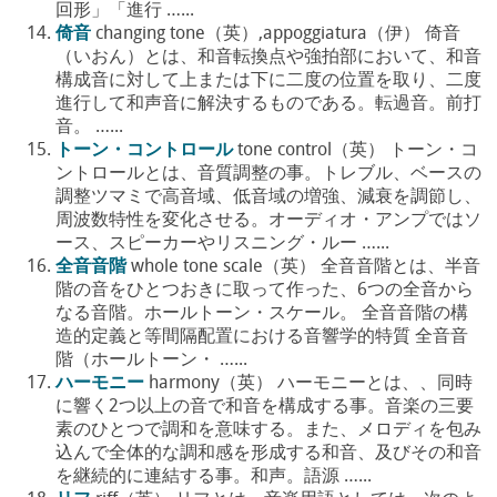
回形」「進行 …...
倚音
changing tone（英）,appoggiatura（伊） 倚音
（いおん）とは、和音転換点や強拍部において、和音
構成音に対して上または下に二度の位置を取り、二度
進行して和声音に解決するものである。転過音。前打
音。 …...
トーン・コントロール
tone control（英） トーン・コ
ントロールとは、音質調整の事。トレブル、ベースの
調整ツマミで高音域、低音域の増強、減衰を調節し、
周波数特性を変化させる。オーディオ・アンプではソ
ース、スピーカーやリスニング・ルー …...
全音音階
whole tone scale（英） 全音音階とは、半音
階の音をひとつおきに取って作った、6つの全音から
なる音階。ホールトーン・スケール。 全音音階の構
造的定義と等間隔配置における音響学的特質 全音音
階（ホールトーン・ …...
ハーモニー
harmony（英） ハーモニーとは、、同時
に響く2つ以上の音で和音を構成する事。音楽の三要
素のひとつで調和を意味する。また、メロディを包み
込んで全体的な調和感を形成する和音、及びその和音
を継続的に連結する事。和声。語源 …...