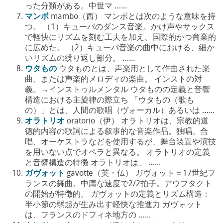
った分類がある。中世マ …...
マンボ
mambo（西） マンボとは次のような意味を持
つ。 （1）キューバのダンス音楽。かけ声やサックス
で軽快にリズムを刻む工夫を加え、国際的かつ商業的
に広めた。 （2）キューバ音楽の曲中における、細か
いリズムの繰り返し部分。 …...
ウタもの
ウタものとは、声楽用として作曲された楽
曲、または声楽的メロディの楽曲。 インストの対
義。→インストゥルメンタル ウタものの定義と音響
構造における主旋律の際立ち 「ウタもの（歌も
の）」とは、人間の歌唱（ヴォーカル）あるいは …...
オラトリオ
oratorio（伊） オラトリオは、宗教的道
徳的内容の歌詞による叙事的な音楽作品。独唱、合
唱、オーケストラなどを使用するが、舞台装置や演技
を用いない点でオペラと異なる。 オラトリオの定義
と音響構造の特徴 オラトリオは、 …...
ガヴォット
gavotte（英・仏） ガヴォット＝17世紀フ
ランスの舞曲。中庸な速度で2/2拍子。アウフタクト
の開始が特徴的。 ガヴォットの定義とリズム構造：
半小節の弱起が生み出す軽快な推進力 ガヴォット
は、フランスのドフィネ地方の …...