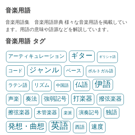
音楽用語
音楽用語集 音楽用語辞典 様々な音楽用語を掲載してい
ます。用語の意味や語源などを解説しています。
音楽用語 タグ
ギター
アーティキュレーション
ギリシャ語
ジャンル
ベース
コード
ポルトガル語
伊語
仏語
リズム
ラテン語
中国語
打楽器
声楽
奏法
強弱記号
撥弦楽器
独語
擦弦楽器
木管楽器
演奏記号
楽派
英語
発想・曲想
速度
西語