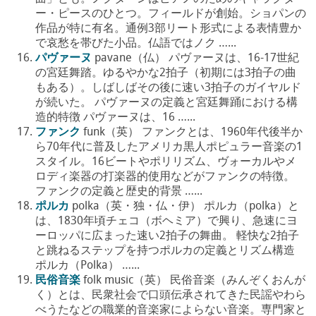
ー・ピースのひとつ。フィールドが創始。ショパンの
作品が特に有名。通例3部リート形式による表情豊か
で哀愁を帯びた小品。仏語ではノク …...
パヴァーヌ
pavane（仏） パヴァーヌは、16-17世紀
の宮廷舞踏。ゆるやかな2拍子（初期には3拍子の曲
もある）。しばしばその後に速い3拍子のガイヤルド
が続いた。 パヴァーヌの定義と宮廷舞踊における構
造的特徴 パヴァーヌは、16 …...
ファンク
funk（英） ファンクとは、1960年代後半か
ら70年代に普及したアメリカ黒人ポピュラー音楽の1
スタイル。16ビートやポリリズム、ヴォーカルやメ
ロディ楽器の打楽器的使用などがファンクの特徴。
ファンクの定義と歴史的背景 …...
ポルカ
polka（英・独・仏・伊） ポルカ（polka）と
は、1830年頃チェコ（ボヘミア）で興り、急速にヨ
ーロッパに広まった速い2拍子の舞曲。 軽快な2拍子
と跳ねるステップを持つポルカの定義とリズム構造
ポルカ（Polka） …...
民俗音楽
folk music（英） 民俗音楽（みんぞくおんが
く）とは、民衆社会で口頭伝承されてきた民謡やわら
べうたなどの職業的音楽家によらない音楽。専門家と