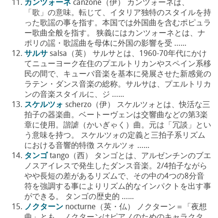
カンツォーネ
canzone（伊） カンツォーネは、
「歌」の意味。転じて、イタリア独特のスタイルを持
った歌謡の事を指す。本国では外国曲を含むポピュラ
ー歌曲全般を指す。 狭義にはカンツォーネとは、ナ
ポリの謡・歌謡曲を母体に外国の影響を受 …...
サルサ
salsa（英） サルサとは、1960-70年代にかけ
てニューヨーク在住のプエルトリカンやスペイン系移
民の間で、キューバ音楽を基本に発展させた新感覚の
ラテン・ダンス音楽の総称。サルサは、プエルトリカ
ンの音楽スタイルに、ジ …...
スケルツォ
scherzo（伊） スケルツォとは、快活な三
拍子の器楽曲。ベートーヴェンは交響曲などの第3楽
章に使用。諧謔（かいぎゃく）曲。元は「冗談」とい
う意味を持つ。 スケルツォの定義と三拍子系リズム
における音響的特徴 スケルツォ …...
タンゴ
tango（西） タンゴとは、アルゼンチンのブエ
ノスアイレスで発生したダンス音楽。2/4拍子ながら
やや長短の差があるリズムで、その中の4つの8分音
符を強調する事によりリズム的なインパクトを出す事
ができる。 タンゴの歴史的 …...
ノクターン
nocturne（英・仏） ノクターン＝「夜想
曲」とも。ノクターンはピアノのためのキャラクタ