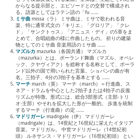
からなる提示部と、エピソードとの交替で構成され
る。語源としてはラテン語の「fu …...
ミサ曲
missa（ラ） ミサ曲は、ミサで歌われる音
楽、特に通常式文の「キリエ」「グロリア」「クレ
ド」「サンクトゥス」「アニュス・デイ」の5章をま
とめて、合唱組曲の様に作曲したもの。 祈りの建築
物としてのミサ曲 音楽用語のミサ曲 …...
マズルカ
mazurka（各国共通） マズルカ
（mazurka）とは、ポーランド舞曲（マズル、オベレ
ック、クヤヴィアク）を総称する名称として、ポーラ
ンド以外の国で用いられた言葉。ショパンの曲が有
名。三拍子、4分の3拍子を基本とする …...
マーチ
march（英） マーチ（march）＝行進曲。ス
ネア・ドラムを中心とした2拍子または4拍子の反復
リズムが特徴。形式には、総合3部形式（主部-トリ
オ-主部）やそれを拡大した形が一般的。 歩進を統制
するマーチ（行進曲）の定 …...
マドリガーレ
madrigale（伊） マドリガーレ
（madrigale）は、14世紀と16世紀に栄えたイタリア
音楽。マドリガル。 中世マドリガーレ（14世紀初
頭） ルネサンス・マドリガーレ（16世紀初頭） とい