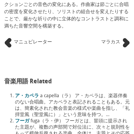
クションごとの音色の変化にある。作曲家は節ごとに合唱
の密度を変化させたり、ソリストの組合せを変えたりする
ことで、厳かな祈りの中に立体的なコントラストと調和に
満ちた音響空間を構築する。
マニュピレーター
マラカス
音楽用語 Related
ア・カペラ
a capella（ラ） ア・カペラは、楽器伴奏
のない合唱曲。アカペラと表記されることもある。元
は、簡素化された教会音楽の様式や楽曲を指し、「礼
拝堂風（聖堂風に）」という意味を持つ。...
フーガ
fuga（ラ・伊） フーガとは、冒頭に提示され
た主題が、複数の声部間で対位法に、次々と規則性を
もって模倣反復される楽曲。全体は、主題とその応答