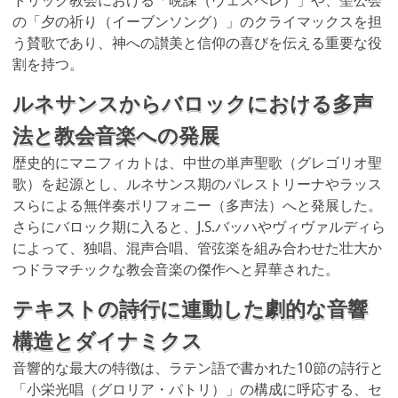
トリック教会における「晩課（ヴェスペレ）」や、聖公会
の「夕の祈り（イーブンソング）」のクライマックスを担
う賛歌であり、神への讃美と信仰の喜びを伝える重要な役
割を持つ。
ルネサンスからバロックにおける多声
法と教会音楽への発展
歴史的にマニフィカトは、中世の単声聖歌（グレゴリオ聖
歌）を起源とし、ルネサンス期のパレストリーナやラッス
スらによる無伴奏ポリフォニー（多声法）へと発展した。
さらにバロック期に入ると、J.S.バッハやヴィヴァルディら
によって、独唱、混声合唱、管弦楽を組み合わせた壮大か
つドラマチックな教会音楽の傑作へと昇華された。
テキストの詩行に連動した劇的な音響
構造とダイナミクス
音響的な最大の特徴は、ラテン語で書かれた10節の詩行と
「小栄光唱（グロリア・パトリ）」の構成に呼応する、セ