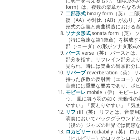
に統一を与えるもの。 循環形式の
form）は、複数の楽章からなる大規
二部形式
binary form（
復（AA）や対比（AB）があり、
形式の定義と楽曲構造における基礎的
ソナタ形式
sonata form
（特に急速な第1楽章）を構成す
部（-コーダ）の形がソナタ形式の基
バース
verse（英） バース
部分を指す。リフレイン部分よ
見られ、時には楽曲の冒頭部分に省
リバーブ
reverberation
持った多数の反射音（エコー）が
音楽には重要な要素であり、ポピュ
モビーレ
mobile（伊） モ
つ。 風に舞う羽の如く 流動性の
やすい」「変わりやすい」「気まぐ
リフ
riff（英） リフとは、音
演奏においてバックグラウンドと
（後の）ジャズの世界では簡潔なフ
ロカビリー
rockabilly（英）
（ヒルビリー）のロックンロー