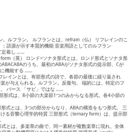
レイン。ルフラン。 ルフランとは、refrain（仏） リフレインのこ
」：語源が示す本質的機能 音楽用語としてのルフラン
着し …...
onata form（英） ロンド=ソナタ形式とは、ロンド形式とソナタ形
ABACABAのうち、最初のABAがソナタ形式の提示部、Cが
機能する …...
仏） リフレインとは、有節形式の詩で、各節の最後に繰り返され
楽が与えられる。ルフラン。反復句。 端的には、特定のフ
バース 「サビ」ではな …...
（英） 一部形式は、8小節の大楽節1つのみからなる形式。各4小節の
英） 三部形式とは、3つの部分からなり、ABAの構造をもつ形式。 三
音響心理学的特質 三部形式（ternary form）は、提示部
.
英） 循環形式とは、多楽章の曲で、同一素材が複数楽章に現れ、全体