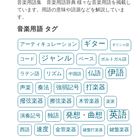
音楽用語集 音楽用語辞典 様々な音楽用語を掲載し
ています。用語の意味や語源などを解説していま
す。
音楽用語 タグ
ギター
アーティキュレーション
ギリシャ語
ジャンル
ベース
コード
ポルトガル語
伊語
仏語
リズム
ラテン語
中国語
打楽器
声楽
奏法
強弱記号
撥弦楽器
擦弦楽器
木管楽器
楽派
英語
発想・曲想
独語
演奏記号
速度
金管楽器
鍵盤楽器
西語
鍵盤打楽器