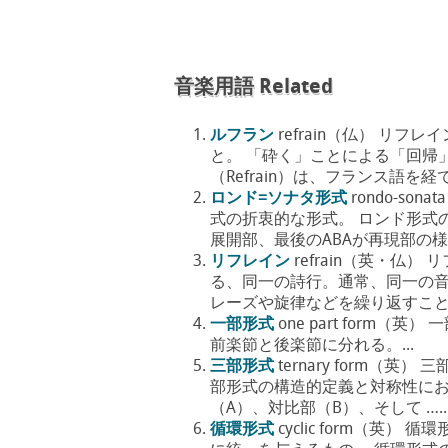
音楽用語 Related
ルフラン
refrain（仏） リフ
と。 「砕く」ことによる「回帰
（Refrain）は、フランス語を経て定
ロンド=ソナタ形式
rondo-s
式の折衷的な形式。 ロンド形式の
展開部、最後のABAが再現部の様に
リフレイン
refrain（英・
る、同一の詩行。通常、同一の音
レーズや旋律などを繰り返すこと。 
一部形式
one part form
前楽節と後楽節に分れる。...
三部形式
ternary form（
部形式の構造的定義と対称性における
（A）、対比部（B）、そして …..
循環形式
cyclic form（