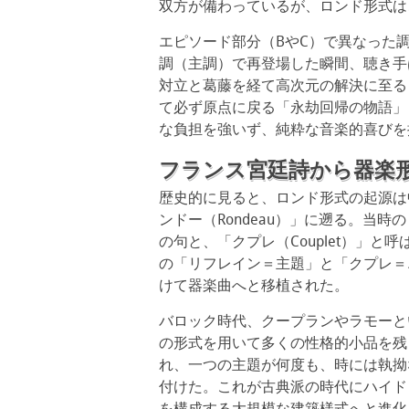
双方が備わっているが、ロンド形式は
エピソード部分（BやC）で異なった
調（主調）で再登場した瞬間、聴き手
対立と葛藤を経て高次元の解決に至る
て必ず原点に戻る「永劫回帰の物語」
な負担を強いず、純粋な音楽的喜びを
フランス宮廷詩から器楽
歴史的に見ると、ロンド形式の起源は
ンドー（Rondeau）」に遡る。当時
の句と、「クプレ（Couplet）」
の「リフレイン＝主題」と「クプレ＝
けて器楽曲へと移植された。
バロック時代、クープランやラモーと
の形式を用いて多くの性格的小品を残
れ、一つの主題が何度も、時には執拗
付けた。これが古典派の時代にハイド