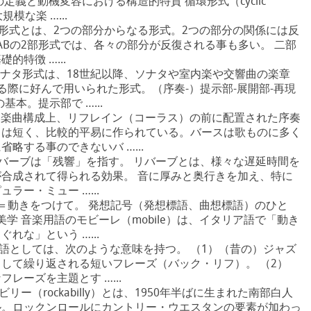
定義と動機変容における構造的特質 循環形式（cyclic
模な楽 …...
英） 二部形式とは、2つの部分からなる形式。2つの部分の関係には反
ABの2部形式では、各々の部分が反復される事も多い。 二部
特徴 …...
（英） ソナタ形式は、18世紀以降、ソナタや室内楽や交響曲の楽章
る際に好んで用いられた形式。（序奏-）提示部-展開部-再現
本。提示部で …...
とは、楽曲構成上、リフレイン（コーラス）の前に配置された序奏
りは短く、比較的平易に作られている。バースは歌ものに多く
略する事のできないバ …...
（英） リバーブは「残響」を指す。 リバーブとは、様々な遅延時間を
合成されて得られる効果。 音に厚みと奥行きを加え、特に
ラー・ミュー …...
ビーレ＝動きをつけて。 発想記号（発想標語、曲想標語）のひと
美学 音楽用語のモビーレ（mobile）は、イタリア語で「動き
れな」という …...
楽用語としては、次のような意味を持つ。 （1）（昔の）ジャズ
して繰り返される短いフレーズ（バック・リフ）。 （2）
レーズを主題とす …...
 ロカビリー（rockabilly）とは、1950年半ばに生まれた南部白人
ル。ロックンロールにカントリー・ウエスタンの要素が加わっ