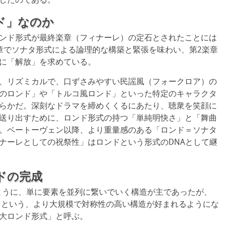
したのである。
ド」なのか
ンド形式が最終楽章（フィナーレ）の定石とされたことには
章でソナタ形式による論理的な構築と緊張を味わい、第2楽章
に「解放」を求めている。
、リズミカルで、口ずさみやすい民謡風（フォークロア）の
のロンド」や「トルコ風ロンド」といった特定のキャラクタ
らかだ。深刻なドラマを締めくくるにあたり、聴衆を笑顔に
送り出すために、ロンド形式の持つ「単純明快さ」と「舞曲
。ベートーヴェン以降、より重量感のある「ロンド＝ソナタ
ナーレとしての祝祭性」はロンドという形式のDNAとして継
ドの完成
A」のように、単に要素を並列に繋いでいく構造が主であったが、
-B-A」という、より大規模で対称性の高い構造が好まれるようにな
大ロンド形式」と呼ぶ。