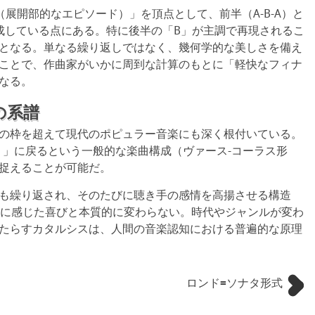
展開部的なエピソード）」を頂点として、前半（A-B-A）と
を成している点にある。特に後半の「B」が主調で再現されるこ
となる。単なる繰り返しではなく、幾何学的な美しさを備え
ことで、作曲家がいかに周到な計算のもとに「軽快なフィナ
なる。
の系譜
の枠を超えて現代のポピュラー音楽にも深く根付いている。
us）」に戻るという一般的な楽曲構成（ヴァース‐コーラス形
捉えることが可能だ。
も繰り返され、そのたびに聴き手の感情を高揚させる構造
帰に感じた喜びと本質的に変わらない。時代やジャンルが変わ
たらすカタルシスは、人間の音楽認知における普遍的な原理
ロンド=ソナタ形式