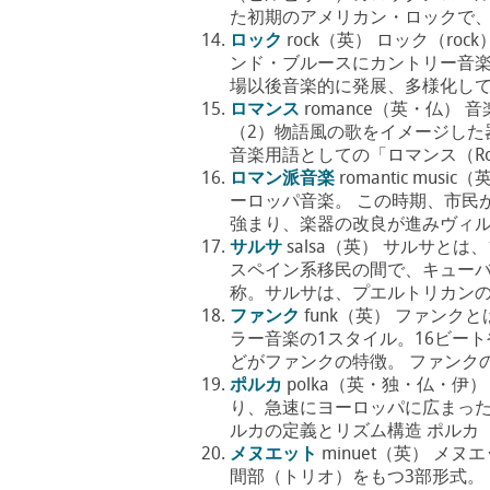
た初期のアメリカン・ロックで、エル
ロック
rock（英） ロック（ro
ンド・ブルースにカントリー音
場以後音楽的に発展、多様化してプ
ロマンス
romance（英・仏
（2）物語風の歌をイメージした
音楽用語としての「ロマンス（Roma
ロマン派音楽
romantic mu
ーロッパ音楽。 この時期、市民
強まり、楽器の改良が進みヴィルト
サルサ
salsa（英） サルサと
スペイン系移民の間で、キュー
称。サルサは、プエルトリカンの音
ファンク
funk（英） ファンク
ラー音楽の1スタイル。16ビー
どがファンクの特徴。 ファンクの定
ポルカ
polka（英・独・仏・伊）
り、急速にヨーロッパに広まった
ルカの定義とリズム構造 ポルカ（Pol
メヌエット
minuet（英） メ
間部（トリオ）をもつ3部形式。