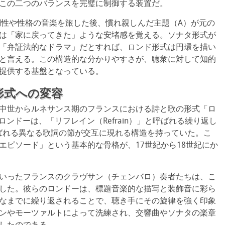
この二つのバランスを完璧に制御する装置だ。
調性や性格の音楽を旅した後、慣れ親しんだ主題（A）が元の
は「家に戻ってきた」ような安堵感を覚える。ソナタ形式が
「弁証法的なドラマ」だとすれば、ロンド形式は円環を描い
と言える。この構造的な分かりやすさが、聴衆に対して知的
提供する基盤となっている。
形式への変容
中世からルネサンス期のフランスにおける詩と歌の形式「ロ
のロンドーは、「リフレイン（Refrain）」と呼ばれる繰り返し
と呼ばれる異なる歌詞の節が交互に現れる構造を持っていた。こ
エピソード」という基本的な骨格が、17世紀から18世紀にか
いったフランスのクラヴサン（チェンバロ）奏者たちは、こ
した。彼らのロンドーは、標題音楽的な描写と装飾音に彩ら
なまでに繰り返されることで、聴き手にその旋律を強く印象
ンやモーツァルトによって洗練され、交響曲やソナタの楽章