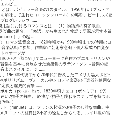
ビ …...
ck）とは、ポピュラー音楽の1スタイル。 1950年代リズム・ア
楽を加味して生れた（ロックンロール）の略称。ビートルズ登
ログレッシウ …...
） 音楽用語におけるロマンスとは、（1）物語風の有節歌曲。
器楽曲の題名。 「俗語」から生まれた物語：語源が示す本質
nce）」の起 …...
sic（英） ロマン派音楽は、1820年頃から1900年頃までの時期のヨ
が音楽活動に参加、作曲家に芸術家意識・個人様式の自覚が
ゥオーソが …...
は、1960-70年代にかけてニューヨーク在住のプエルトリカンや
バ音楽を基本に発展させた新感覚のラテン・ダンス音楽の総
楽スタイルに、ジ …...
とは、1960年代後半から70年代に普及したアメリカ黒人ポピュ
トやポリリズム、ヴォーカルやメロディ楽器の打楽器的使用な
義と歴史的背景 …...
 ポルカ（polka）とは、1830年頃チェコ（ボヘミア）で興
速い2拍子の舞曲。 軽快な2拍子と跳ねるステップを持つポ
ka） …...
ヌエット（minuet）は、フランス起源の3拍子の典雅な舞曲。中
 メヌエットの旋律は8小節の繰返しからなる。ルイ14世の宮