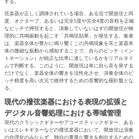
する。
弦楽器が正しく調律されている場合、ある弦で開放弦と同
度、オクターブ、あるいは完全5度や完全4度の音程を正確
なピッチで押弦すると、演奏していないはずの開放弦が物
理的に共鳴振動を起こす「共鳴弦効果」が発生する。奏者
は、楽器全体が豊かに鳴り響くこの共鳴現象を耳と楽器本
体の微細な振動から感知することで、自らのピッチ（イン
トネーション）が純正な比率に達しているかをリアルタイ
ムで判断する。このように、開放弦は単に自ら音を発する
だけでなく、楽器全体の響きを活性化させ、演奏全体のピ
ッチ精度を高い次元で維持するための音響的な羅針盤とな
る。
現代の撥弦楽器における表現の拡張と
デジタル音響処理における帯域管理
現代のクラシックギターやアコースティックギター、ある
いはエレキギターなどの撥弦楽器において、開放弦は演奏
の合理化のみならず、独自の重厚な響きを創出するための