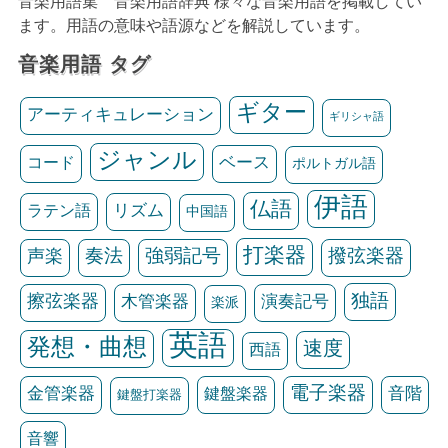
音楽用語集 音楽用語辞典 様々な音楽用語を掲載してい
ます。用語の意味や語源などを解説しています。
音楽用語 タグ
ギター
アーティキュレーション
ギリシャ語
ジャンル
ベース
コード
ポルトガル語
伊語
仏語
リズム
ラテン語
中国語
打楽器
声楽
奏法
強弱記号
撥弦楽器
独語
擦弦楽器
木管楽器
演奏記号
楽派
英語
発想・曲想
速度
西語
電子楽器
金管楽器
鍵盤楽器
音階
鍵盤打楽器
音響