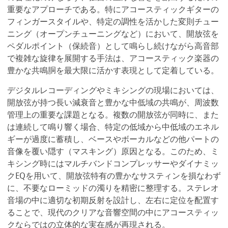
重要なアプローチである。特にアコースティックギターの
フィンガースタイルや、特定の調性を活かした変則チュー
ニング（オープンチューニングなど）において、開放弦を
ペダルポイント（保続音）として鳴らし続けながら高音部
で複雑な旋律を展開する手法は、アコースティック楽器の
豊かな共鳴胴を最大限に活かす表現として定着している。
デジタルレコーディングやミキシングの現場においては、
開放弦が持つ長い減衰音と豊かな中低域の共鳴が、周波数
管理上の重要な課題となる。複数の開放弦が同時に、また
は連続して鳴り響く場合、特定の低域から中低域のエネル
ギーが過度に蓄積し、ベースやボーカルなどの他パートの
音像を覆い隠す（マスキング）原因となる。このため、ミ
キシング時にはマルチバンドコンプレッサーやダイナミッ
クEQを用いて、開放弦特有の豊かなサスティンを損なわず
に、不要なローミッドの濁りを精密に整理する。ステレオ
音場の中に適切な初期反射を設計し、左右に定位を配置す
ることで、現代のクリアな音響空間の中にアコースティッ
クならではの立体的な実在感が再現される。