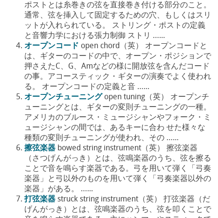
ポストとは糸巻きの弦を直接巻き付ける部分のこと。
通常、弦を挿入して固定するための穴、もしくはスリ
ットが入れられている。 ストリング・ポストの定義
と音響力学における張力制御 ストリ …...
オープンコード
open chord（英） オープンコードと
は、ギターのコードの中で、オープン・ポジションで
押さえたC、G、Amなどの様に開放弦を含んだコード
の事。アコースティック・ギターの演奏でよく使われ
る。 オープンコードの定義と音 …...
オープンチューニング
open tuning（英） オープンチ
ューニングとは、ギターの変則チューニングの一種。
アメリカのブルース・ミュージシャンやフォーク・ミ
ュージシャンの間では、あるキーに合わ せた様々な
種類の変則チューニングが使われ、その …...
擦弦楽器
bowed string instrument（英） 擦弦楽器
（さつげんがっき）とは、弦鳴楽器のうち、弦を擦る
ことで音を鳴らす楽器である。弓を用いて弾く「弓奏
楽器」と弓以外のものを用いて弾く「弓奏楽器以外の
楽器」がある。 …...
打弦楽器
struck string instrument（英） 打弦楽器（だ
げんがっき）とは、弦鳴楽器のうち、弦を叩くことで