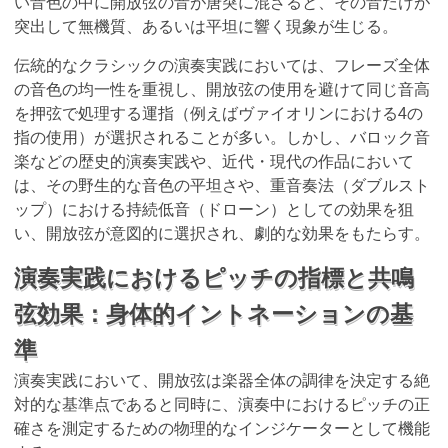
い音色の中に開放弦の音が唐突に混ざると、その音だけが
突出して無機質、あるいは平坦に響く現象が生じる。
伝統的なクラシックの演奏実践においては、フレーズ全体
の音色の均一性を重視し、開放弦の使用を避けて同じ音高
を押弦で処理する運指（例えばヴァイオリンにおける4の
指の使用）が選択されることが多い。しかし、バロック音
楽などの歴史的演奏実践や、近代・現代の作品において
は、その野生的な音色の平坦さや、重音奏法（ダブルスト
ップ）における持続低音（ドローン）としての効果を狙
い、開放弦が意図的に選択され、劇的な効果をもたらす。
演奏実践におけるピッチの指標と共鳴
弦効果：身体的イントネーションの基
準
演奏実践において、開放弦は楽器全体の調律を決定する絶
対的な基準点であると同時に、演奏中におけるピッチの正
確さを測定するための物理的なインジケーターとして機能