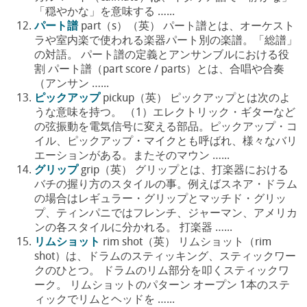
「穏やかな」を意味する …...
パート譜
part（s）（英） パート譜とは、オーケスト
ラや室内楽で使われる楽器パート別の楽譜。「総譜」
の対語。 パート譜の定義とアンサンブルにおける役
割 パート譜（part score / parts）とは、合唱や合奏
（アンサン …...
ピックアップ
pickup（英） ピックアップとは次のよ
うな意味を持つ。 （1）エレクトリック・ギターなど
の弦振動を電気信号に変える部品。ピックアップ・コ
イル、ピックアップ・マイクとも呼ばれ、様々なバリ
エーションがある。またそのマウン …...
グリップ
grip（英） グリップとは、打楽器における
バチの握り方のスタイルの事。例えばスネア・ドラム
の場合はレギュラー・グリップとマッチド・グリッ
プ、ティンパニではフレンチ、ジャーマン、アメリカ
ンの各スタイルに分かれる。 打楽器 …...
リムショット
rim shot（英） リムショット（rim
shot）は、ドラムのスティッキング、スティックワー
クのひとつ。 ドラムのリム部分を叩くスティックワ
ーク。 リムショットのパターン オープン 1本のステ
ィックでリムとヘッドを …...