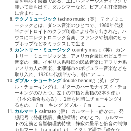
音を鳴らす楽器である。主にハンマーやスティックで
叩いて音を出す。ダルシマーなど。ピアノも打弦楽器
に含まれ …...
テクノミュージック
techno music（英） テクノミュ
ージックとは、ダンス音楽のひとつで、1980年代後
半にデトロイトのクラブDJ達により作り出された。ハ
ウスにエレクトロニック音楽、ファンクや初期のヒッ
プホップなどをミックスして生ま …...
カントリー・ミュージック
country music（英） カン
トリー・ミュージックは、アメリカ合衆国ポピュラー
音楽の一種。イギリス系移民の民族音楽にアフリカ系
アメリカ人の音楽、北部都市のポピュラー音楽などを
取り入れ、1920年代後半から、特にア …...
ダブル・チョーキング
double bending（英） ダブ
ル・チョーキングは、ギターのハーモナイズド・チョ
ーキングのひとつ。左手の中指と薬指の2本を使い
（1本の場合もある）、2音を同時にチョーキングす
るもの。 チョーキング ダブル・チョー …...
カルマート
calmato（伊） カルマート＝静かに。 発
想記号（発想標語、曲想標語）のひとつ。 カルマー
トの定義と音響物理的特徴：静寂の呈示と倍音の制御
カルマート（calmato）は、イタリア語で「静かな」