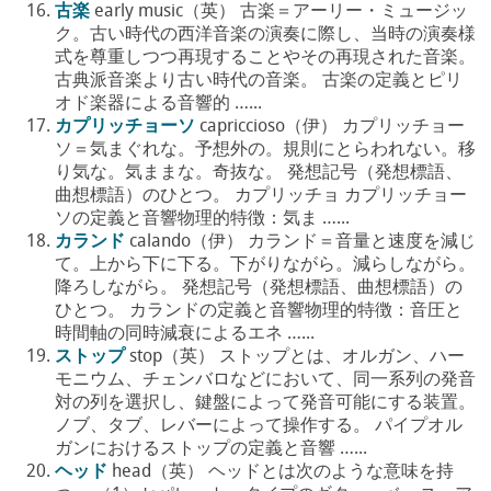
古楽
early music（英） 古楽＝アーリー・ミュージッ
ク。古い時代の西洋音楽の演奏に際し、当時の演奏様
式を尊重しつつ再現することやその再現された音楽。
古典派音楽より古い時代の音楽。 古楽の定義とピリ
オド楽器による音響的 …...
カプリッチョーソ
capriccioso（伊） カプリッチョー
ソ＝気まぐれな。予想外の。規則にとらわれない。移
り気な。気ままな。奇抜な。 発想記号（発想標語、
曲想標語）のひとつ。 カプリッチョ カプリッチョー
ソの定義と音響物理的特徴：気ま …...
カランド
calando（伊） カランド＝音量と速度を減じ
て。上から下に下る。下がりながら。減らしながら。
降ろしながら。 発想記号（発想標語、曲想標語）の
ひとつ。 カランドの定義と音響物理的特徴：音圧と
時間軸の同時減衰によるエネ …...
ストップ
stop（英） ストップとは、オルガン、ハー
モニウム、チェンバロなどにおいて、同一系列の発音
対の列を選択し、鍵盤によって発音可能にする装置。
ノブ、タブ、レバーによって操作する。 パイプオル
ガンにおけるストップの定義と音響 …...
ヘッド
head（英） ヘッドとは次のような意味を持