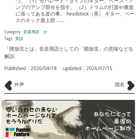
つ。 （1）セパレート・タイプのギター、ベース・ア
ンプのアンプ部分を指す。 （2）ドラムの打面や裏面
に張ってある皮の事。 headstock（英） ギター、ベー
スのネック最上部 …...
Category :
音楽用語 か
Tags :
英語
「開放弦とは」音楽用語としての「開放弦」の意味などを
解説
Published：
2026/04/18
updated：
2026/07/15
外声
階名