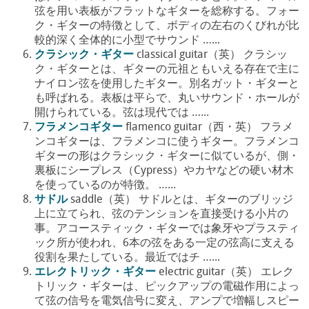
弦を用い表板がフラットなギターを総称する。フォー
ク・ギターの特徴として、ボディの左右のくびれが比
較的深く全体的に小型でサウンド …...
クラシック・ギター
classical guitar（英） クラシッ
ク・ギターとは、ギターの元祖ともいえる存在で主に
ナイロン弦を使用したギター。別名ガット・ギターと
も呼ばれる。表板は平らで、丸いサウンド・ホールが
開けられている。弦は現代では …...
フラメンコギター
flamenco guitar（西・英） フラメ
ンコギターは、フラメンコに使うギター。フラメンコ
ギターの形はクラシック・ギターに似ているが、側・
裏板にシープレス（Cypress）やカヤなどの硬い材木
を使っているのが特徴。 …...
サドル
saddle（英） サドルとは、ギターのブリッジ
上に立てられ、弦のテンションを直接受ける小片の
事。アコースティック・ギターでは象牙やプラスティ
ック所が使われ、6本の弦をある一定の弦高に支える
役割を果たしている。最近ではチ …...
エレクトリック・ギター
electric guitar（英） エレク
トリック・ギターは、ピックアップの電磁作用によっ
て弦の信号を電気信号に変え、アンプで増幅しスピー