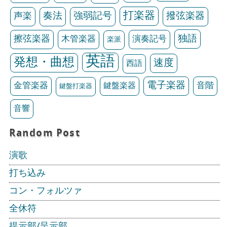
打楽器
声楽
奏法
強弱記号
撥弦楽器
独語
擦弦楽器
木管楽器
演奏記号
楽派
英語
発想・曲想
速度
西語
電子楽器
金管楽器
鍵盤楽器
音階
鍵盤打楽器
音響
Random Post
演歌
打ち込み
コン・フォルツァ
全休符
提示部/呈示部