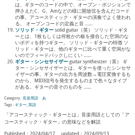
は、ギターのコードの中で、オープン・ポジションで
押さえたC、G、Amなどの様に開放弦を含んだコード
の事。アコースティック・ギターの演奏でよく使われ
る。 オープンコードの定義と音 …...
ソリッド・ギター
solid guitar（英） ソリッド・ギタ
ーとは、1枚もしくは何枚かの板を接合した空洞のな
いボディを持つギター。 ソリッド・ギターの特徴 ソ
リッド・ギターは、他のギターに比べて重く空洞がな
いのでフィードバックしにくい …...
ギター・シンセサイザー
guitar synthesizer（英） ギ
ター・シンセサイザーとは、ギターを使ったシンセサ
イザーの事。ギターの出力を周波数→電圧変換するも
のから、MIDI信号を発生するものまで色々なタイプ
がある。ギターの音そのものを …...
Category :
音楽用語 あ
Tags :
ギター
,
英語
「アコースティック・ギターとは」音楽用語としての「ア
コースティック・ギター」の意味などを解説
Published：
2024/04/17
updated：
2024/09/13