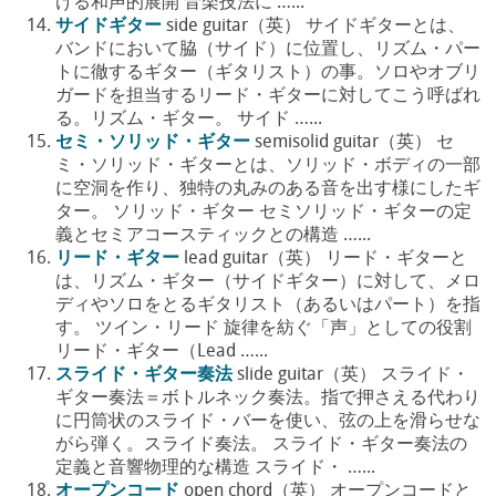
ける和声的展開 音楽技法に …...
サイドギター
side guitar（英） サイドギターとは、
バンドにおいて脇（サイド）に位置し、リズム・パー
トに徹するギター（ギタリスト）の事。ソロやオブリ
ガードを担当するリード・ギターに対してこう呼ばれ
る。リズム・ギター。 サイド …...
セミ・ソリッド・ギター
semisolid guitar（英） セ
ミ・ソリッド・ギターとは、ソリッド・ボディの一部
に空洞を作り、独特の丸みのある音を出す様にしたギ
ター。 ソリッド・ギター セミソリッド・ギターの定
義とセミアコースティックとの構造 …...
リード・ギター
lead guitar（英） リード・ギターと
は、リズム・ギター（サイドギター）に対して、メロ
ディやソロをとるギタリスト（あるいはパート）を指
す。 ツイン・リード 旋律を紡ぐ「声」としての役割
リード・ギター（Lead …...
スライド・ギター奏法
slide guitar（英） スライド・
ギター奏法＝ボトルネック奏法。指で押さえる代わり
に円筒状のスライド・バーを使い、弦の上を滑らせな
がら弾く。スライド奏法。 スライド・ギター奏法の
定義と音響物理的な構造 スライド・ …...
オープンコード
open chord（英） オープンコードと