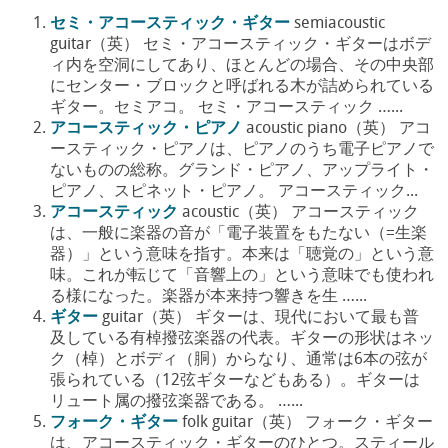
セミ・アコースティック・ギター
semiacoustic
guitar（英） セミ・アコースティック・ギターはボデ
ィ内を空洞にしてあり、ほとんどの場合、その中央部
にセンター・ブロックと呼ばれる木が詰められている
ギター。セミアコ。 セミ・アコースティック …...
アコースティック・ピアノ
acoustic piano（英） アコ
ースティック・ピアノは、ピアノのうち電子ピアノで
ないものの総称。グランド・ピアノ、アップライト・
ピアノ、スピネット・ピアノ。 アコースティック...
アコースティック
acoustic（英） アコースティック
は、一般に楽器の音が「電子装置をもたない（=生楽
器）」という意味を指す。本来は「聴覚の」という意
味。これが転じて「音響上の」という意味でも使われ
る様になった。楽器が本来持つ響きを生 …...
ギター
guitar（英） ギターは、現代において最も普
及している有棹撥弦楽器の代表。ギターの形状はネッ
ク（棹）とボディ（胴）からなり、通常は6本の弦が
張られている（12弦ギターなどもある）。ギターは
リュート属の撥弦楽器である。 …...
フォーク・ギター
folk guitar（英） フォーク・ギター
は、アコースティック・ギターのひとつ。スティール