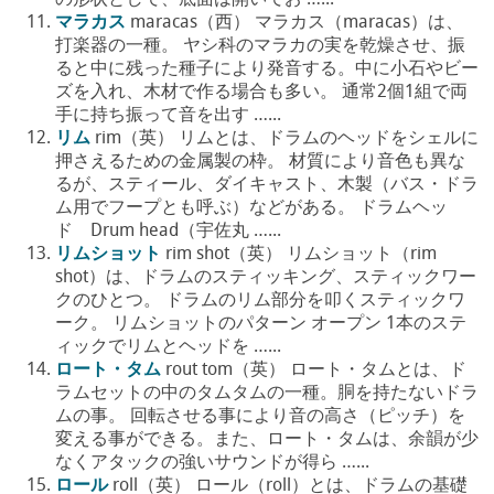
の形状として、底面は開いてお …...
マラカス
maracas（西） マラカス（maracas）は、
打楽器の一種。 ヤシ科のマラカの実を乾燥させ、振
ると中に残った種子により発音する。中に小石やビー
ズを入れ、木材で作る場合も多い。 通常2個1組で両
手に持ち振って音を出す …...
リム
rim（英） リムとは、ドラムのヘッドをシェルに
押さえるための金属製の枠。 材質により音色も異な
るが、スティール、ダイキャスト、木製（バス・ドラ
ム用でフープとも呼ぶ）などがある。 ドラムヘッ
ド Drum head（宇佐丸 …...
リムショット
rim shot（英） リムショット（rim
shot）は、ドラムのスティッキング、スティックワー
クのひとつ。 ドラムのリム部分を叩くスティックワ
ーク。 リムショットのパターン オープン 1本のステ
ィックでリムとヘッドを …...
ロート・タム
rout tom（英） ロート・タムとは、ド
ラムセットの中のタムタムの一種。胴を持たないドラ
ムの事。 回転させる事により音の高さ（ピッチ）を
変える事ができる。また、ロート・タムは、余韻が少
なくアタックの強いサウンドが得ら …...
ロール
roll（英） ロール（roll）とは、ドラムの基礎