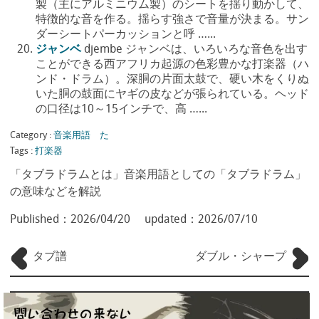
製（主にアルミニウム製）のシートを揺り動かして、
特徴的な音を作る。揺らす強さで音量が決まる。サン
ダーシートパーカッションと呼 …...
ジャンベ
djembe ジャンベは、いろいろな音色を出す
ことができる西アフリカ起源の色彩豊かな打楽器（ハ
ンド・ドラム）。深胴の片面太鼓で、硬い木をくりぬ
いた胴の鼓面にヤギの皮などが張られている。ヘッド
の口径は10～15インチで、高 …...
Category :
音楽用語 た
Tags :
打楽器
「タブラドラムとは」音楽用語としての「タブラドラム」
の意味などを解説
Published：
2026/04/20
updated：
2026/07/10
タブ譜
ダブル・シャープ