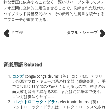
剰な音圧に依存することなく、深いリバーブを伴ってステ
レオ空間に立体的に定位させることで、洗練された現代の
ハイブリッド音響空間の中にその伝統的な質量を統合する
アプローチが重要である。
タブ譜
ダブル・シャープ
音楽用語 Related
コンガ
conga/conga drums（英） コンガは、アフリ
カ起源アフロ・キューバ系の打楽器（膜鳴楽器）。手
で直接叩く打楽器の代表ともいえるもので、樽形の片
面太鼓を音高の異なる2本、または時に単体で使う。
コンガは奏法やサイ …...
エレクトロニック・ドラム
electronic drums（英） エ
レクトロニック・ドラムは、エレクトロニクス化され