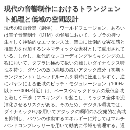
現代の音響制作におけるトランジェン
ト処理と低域の空間設計
現代の映画音楽（劇伴）、ワールドフュージョン、あるい
は電子音響制作（DTM）の領域において、タブラの持つ
生々しく神秘的なエッセンスは、楽曲に圧倒的な実在感と
推進力を付加するシネマティックな素材として重用されて
いる。しかし、近代的なレコーディングやミキシングの工
程において、タブラは極めて扱いの難しいダイナミクス特
性を持つ。ダヤンの放つ高域の鋭いアタック成分（初期ト
ランジェント）はヘッドルームを瞬時に圧迫しやすく、逆
にバヤンによる低域のピッチ・モジュレーション（100Hz
以下〜300Hz付近）は、ベースやキックドラムの最低音域
と激しく干渉（マスキング）を起こし、ミックス全体を泥
濘化させるリスクがある。そのため、デジタル環境では、
ダイナミックEQを用いてアタックの瞬間のみ突発的な高域
を抑制し、バヤンの移動するエネルギーに対してはマルチ
バンドコンプレッサーを用いて動的に帯域を管理する。過