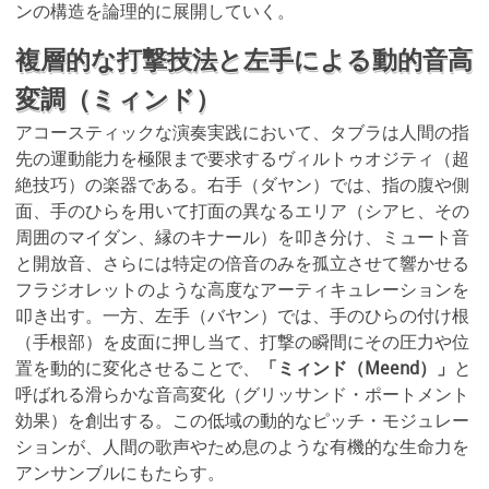
ンの構造を論理的に展開していく。
複層的な打撃技法と左手による動的音高
変調（ミィンド）
アコースティックな演奏実践において、タブラは人間の指
先の運動能力を極限まで要求するヴィルトゥオジティ（超
絶技巧）の楽器である。右手（ダヤン）では、指の腹や側
面、手のひらを用いて打面の異なるエリア（シアヒ、その
周囲のマイダン、縁のキナール）を叩き分け、ミュート音
と開放音、さらには特定の倍音のみを孤立させて響かせる
フラジオレットのような高度なアーティキュレーションを
叩き出す。一方、左手（バヤン）では、手のひらの付け根
（手根部）を皮面に押し当て、打撃の瞬間にその圧力や位
置を動的に変化させることで、
「ミィンド（Meend）」
と
呼ばれる滑らかな音高変化（グリッサンド・ポートメント
効果）を創出する。この低域の動的なピッチ・モジュレー
ションが、人間の歌声やため息のような有機的な生命力を
アンサンブルにもたらす。