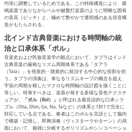
均等に調整しているためである。この特殊構造により、膜
鳴楽器でありながらベルや鍵盤打楽器のように明晰な固有
の音高（ピッチ）と、極めて艶やかで透明感のある倍音構
造がもたらされる。
北インド古典音楽における時間軸の統
治と口承体系「ボル」
音楽史および民族音楽学の観点において、タブラはインド
古典音楽の厳格なリズム周期体系である「タアラ
（Tala）」を視覚的・聴覚的に統治する中心的な役割を担
う。タブラの演奏は、単なるリズムキープの概念を超え、
宇宙の周期を模したマクロな時間軸の設計図を描くことに
等しい。特筆すべきは、楽器が発する多様な音色テクスチ
ュアが、
「ボル（Bol）」
と呼ばれる擬音語的な口承シラ
ブル（Dha, Dhin, Ge, Na, Taなど）の体系と1対1で完全に
対応している点である。奏者はこのボルを言語として脳内
で構築・記憶し、即興演奏（ヴィスターラやターン）の局
面において、複雑に分岐するポリリズムやシンコペーショ