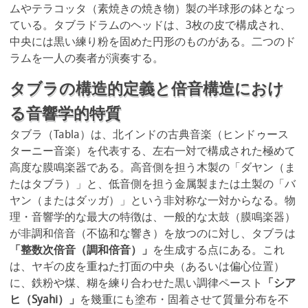
ムやテラコッタ（素焼きの焼き物）製の半球形の鉢となっ
ている。タブラドラムのヘッドは、3枚の皮で構成され、
中央には黒い練り粉を固めた円形のものがある。二つのド
ラムを一人の奏者が演奏する。
タブラの構造的定義と倍音構造におけ
る音響学的特質
タブラ（Tabla）は、北インドの古典音楽（ヒンドゥース
ターニー音楽）を代表する、左右一対で構成された極めて
高度な膜鳴楽器である。高音側を担う木製の「ダヤン（ま
たはタブラ）」と、低音側を担う金属製または土製の「バ
ヤン（またはダッガ）」という非対称な一対からなる。物
理・音響学的な最大の特徴は、一般的な太鼓（膜鳴楽器）
が非調和倍音（不協和な響き）を放つのに対し、タブラは
「整数次倍音（調和倍音）」
を生成する点にある。これ
は、ヤギの皮を重ねた打面の中央（あるいは偏心位置）
に、鉄粉や煤、糊を練り合わせた黒い調律ペースト
「シア
ヒ（Syahi）」
を幾重にも塗布・固着させて質量分布を不