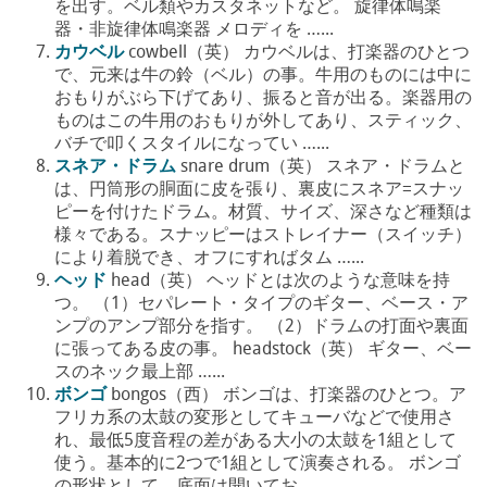
を出す。ベル類やカスタネットなど。 旋律体鳴楽
器・非旋律体鳴楽器 メロディを …...
カウベル
cowbell（英） カウベルは、打楽器のひとつ
で、元来は牛の鈴（ベル）の事。牛用のものには中に
おもりがぶら下げてあり、振ると音が出る。楽器用の
ものはこの牛用のおもりが外してあり、スティック、
バチで叩くスタイルになってい …...
スネア・ドラム
snare drum（英） スネア・ドラムと
は、円筒形の胴面に皮を張り、裏皮にスネア=スナッ
ピーを付けたドラム。材質、サイズ、深さなど種類は
様々である。スナッピーはストレイナー（スイッチ）
により着脱でき、オフにすればタム …...
ヘッド
head（英） ヘッドとは次のような意味を持
つ。 （1）セパレート・タイプのギター、ベース・ア
ンプのアンプ部分を指す。 （2）ドラムの打面や裏面
に張ってある皮の事。 headstock（英） ギター、ベー
スのネック最上部 …...
ボンゴ
bongos（西） ボンゴは、打楽器のひとつ。ア
フリカ系の太鼓の変形としてキューバなどで使用さ
れ、最低5度音程の差がある大小の太鼓を1組として
使う。基本的に2つで1組として演奏される。 ボンゴ