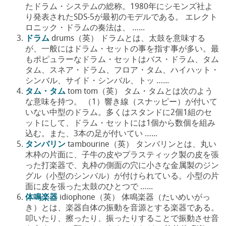
たドラム・システムの総称。1980年にシモンズ社よ
り発表されたSDS-5が最初のモデルである。 エレクト
ロニック・ドラムの奏法は、 …...
ドラム
drums（英） ドラムとは、太鼓を意味する
が、一般にはドラム・セットの事を指す事が多い。最
もポピュラーなドラム・セットはバス・ドラム、タム
タム、スネア・ドラム、フロア・タム、ハイハット・
シンバル、サイド・シンバル、トッ …...
タム・タム
tom tom（英） タム・タムとは次のよう
な意味を持つ。 （1）響き線（スナッピー）が付いて
いない中型のドラム。多くはスタンドに2個1組のセ
ットにして、ドラム・セットには1個から数個を組み
込む。また、3本の足が付いてい …...
タンバリン
tambourine（英） タンバリンとは、丸い
木枠の片面に、子牛の皮やプラスティック製の皮を張
った打楽器で、丸枠の側面の穴に小さな金属製のジン
グル（小型のシンバル）が付けられている。小型の片
面に皮を張った太鼓のひとつで …...
体鳴楽器
idiophone（英） 体鳴楽器（たいめいがっ
き）とは、楽器自体の振動を音源とする楽器である。
叩いたり、擦ったり、振ったりすることで振動させ音