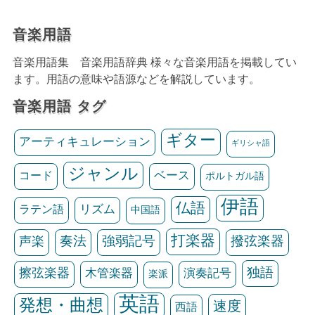
音楽用語
音楽用語集 音楽用語辞典 様々な音楽用語を掲載してい
ます。用語の意味や語源などを解説しています。
音楽用語 タグ
ギター
アーティキュレーション
ギリシャ語
ジャンル
ベース
コード
ポルトガル語
伊語
仏語
リズム
ラテン語
中国語
打楽器
声楽
奏法
強弱記号
撥弦楽器
独語
擦弦楽器
木管楽器
演奏記号
楽派
英語
発想・曲想
速度
西語