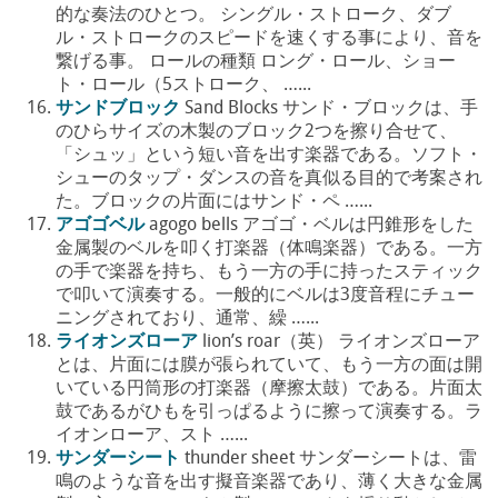
的な奏法のひとつ。 シングル・ストローク、ダブ
ル・ストロークのスピードを速くする事により、音を
繋げる事。 ロールの種類 ロング・ロール、ショー
ト・ロール（5ストローク、 …...
サンドブロック
Sand Blocks サンド・ブロックは、手
のひらサイズの木製のブロック2つを擦り合せて、
「シュッ」という短い音を出す楽器である。ソフト・
シューのタップ・ダンスの音を真似る目的で考案され
た。ブロックの片面にはサンド・ペ …...
アゴゴベル
agogo bells アゴゴ・ベルは円錐形をした
金属製のベルを叩く打楽器（体鳴楽器）である。一方
の手で楽器を持ち、もう一方の手に持ったスティック
で叩いて演奏する。一般的にベルは3度音程にチュー
ニングされており、通常、繰 …...
ライオンズローア
lion’s roar（英） ライオンズローア
とは、片面には膜が張られていて、もう一方の面は開
いている円筒形の打楽器（摩擦太鼓）である。片面太
鼓であるがひもを引っぱるように擦って演奏する。ラ
イオンローア、スト …...
サンダーシート
thunder sheet サンダーシートは、雷
鳴のような音を出す擬音楽器であり、薄く大きな金属