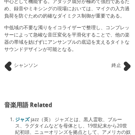
中心として機能する。アタック成分が極めて強烈であるた
め、録音やミキシングの現場においては、マイクの入力過
負荷を防ぐための的確なダイミクス制御が重要である。
中低域の不要な濁りをイコライザーで整理し、コンプレッ
サーによって急峻な音圧変化を平滑化することで、他の楽
器の帯域を妨げずにアンサンブルの底辺を支えるタイトな
サウンドデザインが可能となる。
シャンソン
終止
音楽用語 Related
ジャズ
jazz（英） ジャズとは、黒人霊歌、ブルー
ス、ラグタイムなどを母体とし、19世紀末から20世
紀初頭、ニューオリンズを拠点として、アメリカの奴