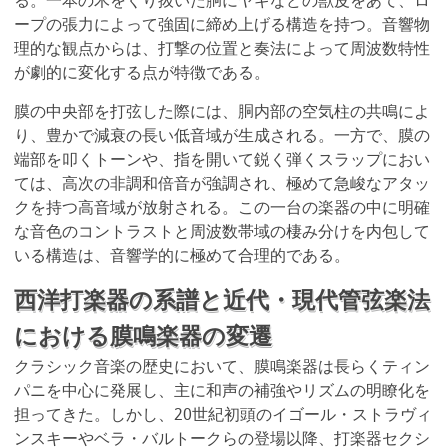
る。一本の木をくり抜いた胴にヤギなどの獣皮をあて、ロ
ープの張力によって強固に締め上げる構造を持つ。音響物
理的な観点からは、打撃の位置と奏法によって周波数特性
が劇的に変化する点が特徴である。
膜の中央部を打弦した際には、胴内部の空気柱の共鳴によ
り、豊かで減衰の長い低音域が生成される。一方で、膜の
端部を叩くトーンや、指を開いて鋭く弾くスラップにおい
ては、高次の非調和倍音が強調され、極めて急峻なアタッ
クを持つ高音域が放射される。この一台の楽器の中に明確
な音色のコントラストと周波数帯域の棲み分けを内包して
いる構造は、音響学的に極めて合理的である。
西洋打楽器の系譜と近代・現代管弦楽法
における膜鳴楽器の変遷
クラシック音楽の歴史において、膜鳴楽器は長らくティン
パニを中心に発展し、主に和声の補強やリズムの明瞭化を
担ってきた。しかし、20世紀初頭のイゴール・ストラヴィ
ンスキーやベラ・バルトークらの登場以降、打楽器セクシ