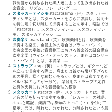
隷制度から解放された黒人達によって生み出された器
楽音楽。 リズム、フレージング …...
スタッカーティシモ
staccatissimo（伊） スタッカー
ティシモとは、スタッカートをさらに強調し、音同士
を特に短く切り離して演奏することを示す。略語では
「staccatiss」。スタカッティシモ、スタカティッシ
モ。 スタッカティッシ …...
吹奏楽団
brass band（英） 吹奏楽団とは、吹奏楽を
演奏する楽団。金管主体の場合はブラス・バンド。
吹奏楽団の定義と音響物理における管楽器の融合構造
吹奏楽団（ウインド・オーケストラ、またはコンサー
ト・バンド）とは、木管楽 …...
ストラップ
strap（英） ストラップとは、ギターなど
を立って演奏する際に、肩または首から吊り下げるた
めの用具。様々な種類があるが、皮または布でできた
ベルト状のものが一般的。 楽器用ストラップの定義
と身体支持における音響物理的役割 …...
スタッカート
staccato（伊） スタッカートとは、音
と音の間を切って演奏する事。「レガート」の対語。
stacc.と略記。楽譜では符頭の上下に（・）を付けて
指示。元は、離れた、分かれた、分離されたという意