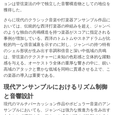
ョンは管弦楽法の中で独立した音響構造物としての地位を
獲得した。
さらに現代のクラシック音楽や打楽器アンサンブル作品に
おいては、伝統的な西洋打楽器の枠組みを超え、ジャンベ
のような独自の共鳴構造を持つ楽器がスコアに指定される
事例が増加している。西洋のトムトムやスネアドラムが比
較的均一な倍音減衰を示すのに対し、ジャンベの持つ特有
のシェル形状が生み出す非調和倍音と深い中低域の共鳴
は、管弦楽のテクスチャーに未知の色彩感と立体的な躍動
感を与える。オーケストラ全体の重厚な響きの中に、鋭い
高域のアタックと豊かな低域を同時に貫通させる上で、こ
の楽器の導入は重要である。
現代アンサンブルにおけるリズム制御
と音響設計
現代のマルチパーカッション作品やポピュラー音楽のアン
サンブルにおいても、ジャンベは強力な推進力を生み出す