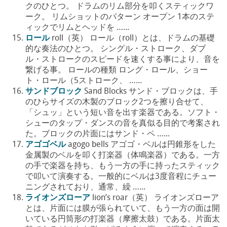
クのひとつ。 ドラムのリム部分を叩くスティックワ
ーク。 リムショットのパターン オープン 1本のステ
ィックでリムとヘッドを …...
ロール
roll（英） ロール（roll）とは、ドラムの基礎
的な奏法のひとつ。 シングル・ストローク、ダブ
ル・ストロークのスピードを速くする事により、音を
繋げる事。 ロールの種類 ロング・ロール、ショー
ト・ロール（5ストローク、 …...
サンドブロック
Sand Blocks サンド・ブロックは、手
のひらサイズの木製のブロック2つを擦り合せて、
「シュッ」という短い音を出す楽器である。ソフト・
シューのタップ・ダンスの音を真似る目的で考案され
た。ブロックの片面にはサンド・ペ …...
アゴゴベル
agogo bells アゴゴ・ベルは円錐形をした
金属製のベルを叩く打楽器（体鳴楽器）である。一方
の手で楽器を持ち、もう一方の手に持ったスティック
で叩いて演奏する。一般的にベルは3度音程にチュー
ニングされており、通常、繰 …...
ライオンズローア
lion’s roar（英） ライオンズローア
とは、片面には膜が張られていて、もう一方の面は開
いている円筒形の打楽器（摩擦太鼓）である。片面太