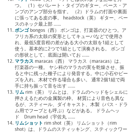
つ。 （1）セパレート・タイプのギター、ベース・ア
ンプのアンプ部分を指す。 （2）ドラムの打面や裏面
に張ってある皮の事。 headstock（英） ギター、ベー
スのネック最上部 …...
ボンゴ
bongos（西） ボンゴは、打楽器のひとつ。ア
フリカ系の太鼓の変形としてキューバなどで使用さ
れ、最低5度音程の差がある大小の太鼓を1組として
使う。基本的に2つで1組として演奏される。 ボンゴ
の形状として、底面は開いてお …...
マラカス
maracas（西） マラカス（maracas）は、
打楽器の一種。 ヤシ科のマラカの実を乾燥させ、振
ると中に残った種子により発音する。中に小石やビー
ズを入れ、木材で作る場合も多い。 通常2個1組で両
手に持ち振って音を出す …...
リム
rim（英） リムとは、ドラムのヘッドをシェルに
押さえるための金属製の枠。 材質により音色も異な
るが、スティール、ダイキャスト、木製（バス・ドラ
ム用でフープとも呼ぶ）などがある。 ドラムヘッ
ド Drum head（宇佐丸 …...
リムショット
rim shot（英） リムショット（rim
shot）は、ドラムのスティッキング、スティックワー