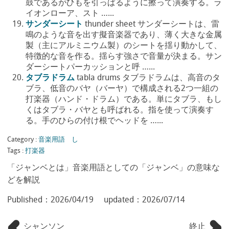
鼓であるがひもを引っぱるように擦って演奏する。ラ
イオンローア、スト …...
サンダーシート
thunder sheet サンダーシートは、雷
鳴のような音を出す擬音楽器であり、薄く大きな金属
製（主にアルミニウム製）のシートを揺り動かして、
特徴的な音を作る。揺らす強さで音量が決まる。サン
ダーシートパーカッションと呼 …...
タブラドラム
tabla drums タブラドラムは、高音のタ
ブラ、低音のバヤ（バーヤ）で構成される2つ一組の
打楽器（ハンド・ドラム）である。単にタブラ、もし
くはタブラ・バヤとも呼ばれる。指を使って演奏す
る。手のひらの付け根でヘッドを …...
Category :
音楽用語 し
Tags :
打楽器
「ジャンベとは」音楽用語としての「ジャンベ」の意味な
どを解説
Published：
2026/04/19
updated：
2026/07/14
シャンソン
終止