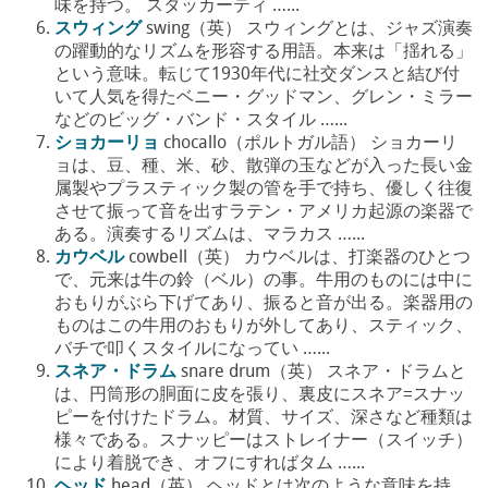
味を持つ。 スタッカーティ …...
スウィング
swing（英） スウィングとは、ジャズ演奏
の躍動的なリズムを形容する用語。本来は「揺れる」
という意味。転じて1930年代に社交ダンスと結び付
いて人気を得たベニー・グッドマン、グレン・ミラー
などのビッグ・バンド・スタイル …...
ショカーリョ
chocallo（ポルトガル語） ショカーリ
ョは、豆、種、米、砂、散弾の玉などが入った長い金
属製やプラスティック製の管を手で持ち、優しく往復
させて振って音を出すラテン・アメリカ起源の楽器で
ある。演奏するリズムは、マラカス …...
カウベル
cowbell（英） カウベルは、打楽器のひとつ
で、元来は牛の鈴（ベル）の事。牛用のものには中に
おもりがぶら下げてあり、振ると音が出る。楽器用の
ものはこの牛用のおもりが外してあり、スティック、
バチで叩くスタイルになってい …...
スネア・ドラム
snare drum（英） スネア・ドラムと
は、円筒形の胴面に皮を張り、裏皮にスネア=スナッ
ピーを付けたドラム。材質、サイズ、深さなど種類は
様々である。スナッピーはストレイナー（スイッチ）
により着脱でき、オフにすればタム …...
ヘッド
head（英） ヘッドとは次のような意味を持